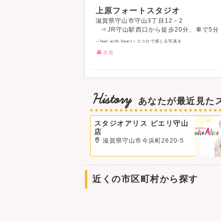
上原フォートスタジオ
滋賀県守山市守山3丁目12－2
⇒JR守山駅西口から徒歩20分、車で5分
～feel with heart～ココロで感じる写真を
衣装
History
あなたが最近見た
スタジオアリス ピエリ守山
店
滋賀県守山市今浜町2620-5
近くの市区町村から探す