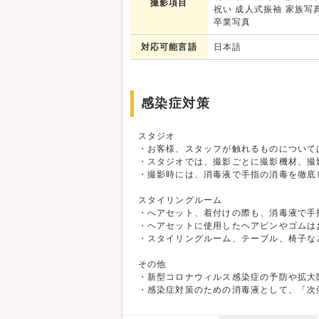
撮影項目
祝い 成人式振袖 家族写
卒業写真
対応可能言語
日本語
感染症対策
スタジオ
・お客様、スタッフが触れるものについて
・スタジオでは、撮影ごとに撮影機材、撮
・撮影時には、消毒液で手指の消毒を徹底
スタイリングルーム
・へアセット、着付けの際も、消毒液で手
・ヘアセットに使用したヘアピンやゴムは
・スタイリングルーム、テーブル、椅子な
その他
・新型コロナウィルス感染症の予防や拡大
・感染症対策のための消毒液として、「次