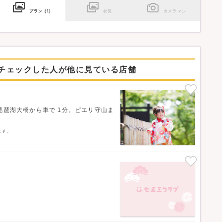
プラン
(1)
衣装
カメラマン
をチェックした人が他に見ている店舗
琵琶湖大橋から車で 1分。ピエリ守山ま
ます。