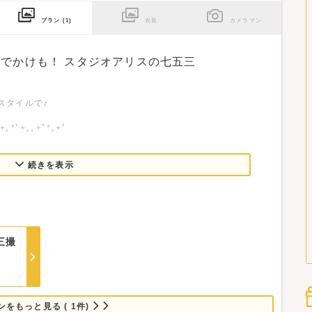
プラン
(1)
衣装
カメラマン
でかけも！ スタジオアリスの七五三
スタイルで♪
ﾟ+｡*ﾟ+｡｡+ﾟ*｡+ﾟ
続きを表示
ラインアップ！
三撮
なバリエーションです。
もいりません。
けてください。
ンをもっと見る ( 1件)