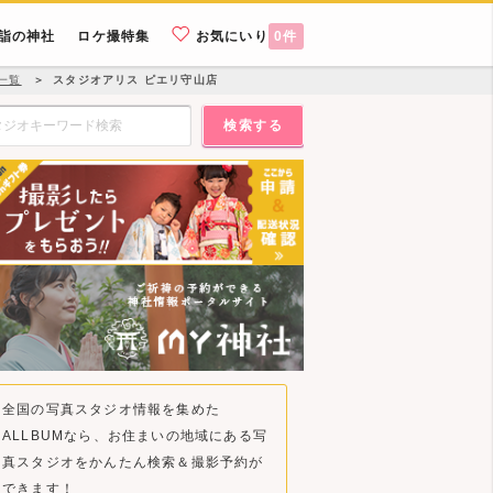
詣の神社
ロケ撮特集
お気にいり
0
件
一覧
＞
スタジオアリス ピエリ守山店
検索する
全国の写真スタジオ情報を集めた
ALLBUMなら、お住まいの地域にある写
真スタジオをかんたん検索＆撮影予約が
できます！