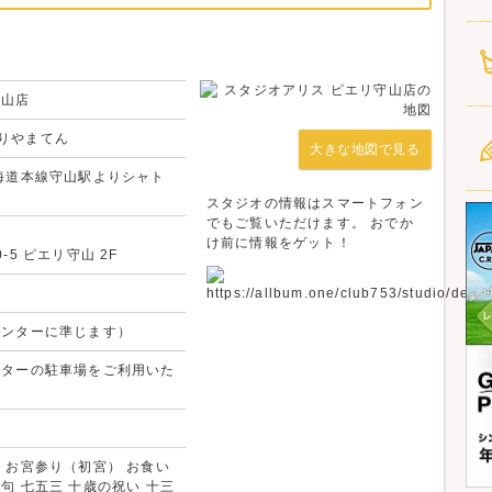
かけ着物レンタルOK！
守山店
す。
りやまてん
大きな地図で見る
00着以上の品揃え！
東海道本線守山駅よりシャト
スタジオの情報はスマートフォン
でかけに行こう！
でもご覧いただけます。 おでか
け前に情報をゲット！
-5 ピエリ守山 2F
」。
センターに準じます）
ンターの駐車場をご利用いた
ﾟ+｡*ﾟ+｡｡+ﾟ*｡+ﾟ
 お宮参り（初宮） お食い
句 七五三 十歳の祝い 十三