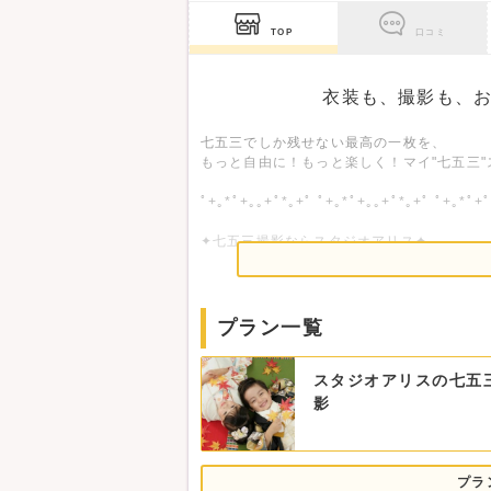
TOP
口コミ
衣装も、撮影も、お
七五三でしか残せない最高の一枚を、
もっと自由に！もっと楽しく！マイ"七五三"
ﾟ+｡*ﾟ+｡｡+ﾟ*｡+ﾟ ﾟ+｡*ﾟ+｡｡+ﾟ*｡+ﾟ ﾟ+｡*ﾟ+
✦七五三撮影ならスタジオアリス✦
＃01 多彩な衣装で理想のスタイルに♪
スタジオアリスの衣装は業界最大数の圧倒的
プラン一覧
伝統的な和装からゴージャスな洋装まで、
スタジオアリスの七五
アレもコレも目移りするほど、とにかく豊富
しかも、安心のサイズ展開だから体格の心配
影
女の子ならはんなりと可憐な着物スタイル？
男の子ならキリッと凛々しい袴スタイル？
たくさんの中から、お気に入りの一着を見つ
プラ