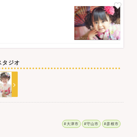
スタジオ
#大津市
#守山市
#彦根市