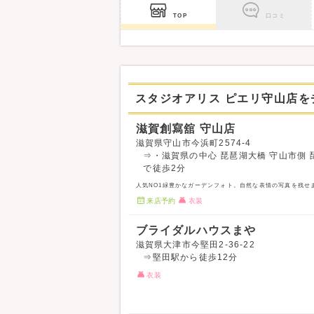
TOP
口コミ
スタジオアリス ピエリ守山店
滋賀創寫舘 守山店
滋賀県守山市今浜町2574-4
⇒・滋賀県の中心 琵琶湖大橋 守山市側 
で徒歩2分
人気NO1緑豊かなガーデンフォト。自然な表情の写真を残せ
来店予約
衣装
ブライダルハウスまや
滋賀県大津市今堅田2-36-22
⇒堅田駅から徒歩12分
衣装