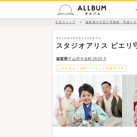
七五三トップ
＞
滋賀県の七五三写真館・写真スタ
すたじおありすぴえりもりやまてん
スタジオアリス ピエリ
滋賀県
守山市今浜町2620-5
このお店はご成約プレゼント対象外です