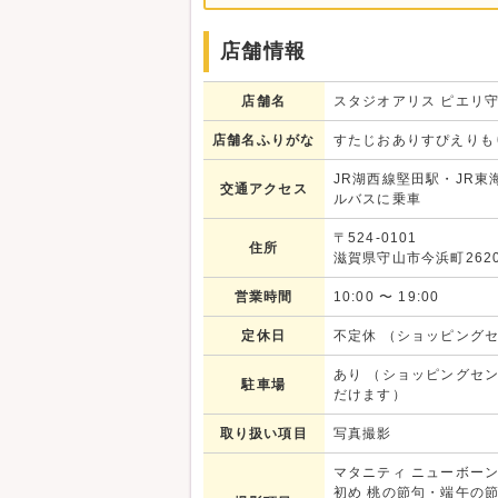
店舗情報
＃02 スタジオアリスなら、いつでもおで
混み合う時期を避けて神社へお参りしたり、
店舗名
スタジオアリス ピエリ
お誕生日のお祝いと併せて、
ご家族でゆったりとお参りすることができま
店舗名ふりがな
すたじおありすぴえりも
スタジオアリスの着物レンタルはなんと約2
JR湖西線堅田駅・JR
交通アクセス
ルバスに乗車
お気に入りの1着を見つけて家族みんなでお
〒524-0101
住所
滋賀県守山市今浜町2620
＃03 パパもママも着物で記念撮影！
営業時間
10:00
〜
19:00
和装で家族写真を撮れる、
スタジオアリス「パパママ着物フォトプラン
定休日
不定休 （ショッピング
大切な記念日に残したい家族写真。
あり （ショッピングセ
駐車場
近ごろはお子さまの着物に合わせて、
だけます）
家族みんなで和装で撮るのがトレンド！
取り扱い項目
写真撮影
ﾟ+｡*ﾟ+｡｡+ﾟ*｡+ﾟ ﾟ+｡*ﾟ+｡｡+ﾟ*｡+ﾟ ﾟ+｡*ﾟ+
マタニティ ニューボーン
初め 桃の節句・端午の節