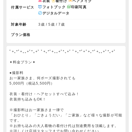
衣装
着付け
ヘアメイク
フォトブック
印刷写真
付属サービス
デジタルデータ
対象年齢
3歳 / 5歳 / 7歳
プラン価格
ﾟ+｡*ﾟ+｡｡+ﾟ*｡+ﾟ ﾟ+｡*ﾟ+｡｡+ﾟ*｡+ﾟ ﾟ+｡*ﾟ+ﾟ+｡*ﾟ+｡｡+ﾟ*｡+ﾟ
✦料金プラン✦
●撮影料
お一家族さま、何ポーズ撮影されても
5,000円（税込5,500円）
衣装・着付け・ヘアセットすべて込み！
衣装持ち込みもOK！
※撮影料はお一家族さま一律で
「おひとり」「ごきょうだい」「ご家族」など様々な撮影が可能
です。
※お持ち込みの大人着物の着付け代は別途費用を頂戴します。
※詳しくは店頭スタッフまでお問い合わせください。