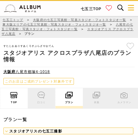
七五三TOP
七五三トップ
＞
大阪府の七五三写真館・写真スタジオ・フォトスタジオ一覧
＞
東大阪エリアの七五三写真館・写真スタジオ・フォトスタジオ一覧
＞
八尾市の七
五三写真館・写真スタジオ・フォトスタジオ一覧
＞
スタジオアリス アクロスプラ
ザ八尾店
＞
プラン
すたじおありすあくろすぷらざやおてん
スタジオアリス アクロスプラザ八尾店のプラン
情報
大阪府
八尾市都塚4-1018
このお店はご成約プレゼント対象外です
TOP
口コミ
プラン
衣装
カメラマン
プラン一覧
スタジオアリスの七五三撮影