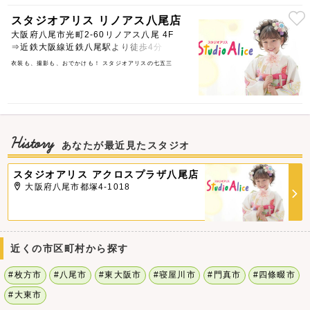
スタジオアリス リノアス八尾店
大阪府八尾市光町2-60リノアス八尾 4F
⇒近鉄大阪線近鉄八尾駅より徒歩4分
衣装も、撮影も、おでかけも！ スタジオアリスの七五三
History
あなたが最近見たスタジオ
スタジオアリス アクロスプラザ八尾店
大阪府八尾市都塚4-1018
近くの市区町村から探す
#枚方市
#八尾市
#東大阪市
#寝屋川市
#門真市
#四條畷市
#大東市