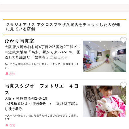
スタジオアリス アクロスプラザ八尾店をチェックした人が他
に見ている店舗
ひかり写真室
大阪府八尾市柏村町4丁目296番地2三和ビル
⇒近鉄大阪線『高安』駅から東へ450m、 国
道170号線沿い「教興寺」交差点の南側
私たちひかり写真室は【心からのフォトグラフ】をお届けしま
す 。
衣装
写真スタジオ フォトリエ キヨ
ス
大阪府柏原市清州2-3-19
⇒JR柏原駅より徒歩5分 / 近鉄堅下駅よ
り徒歩5分
一人一人の個性を大切に完全予約制で遊びながら楽しく撮影し
ます
衣装