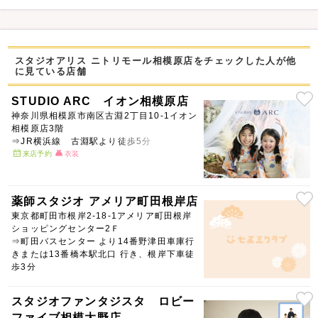
スタジオアリス ニトリモール相模原店をチェックした人が他
に見ている店舗
STUDIO ARC イオン相模原店
神奈川県相模原市南区古淵2丁目10-1イオン
相模原店3階
⇒JR横浜線 古淵駅より徒歩5分
来店予約
衣装
薬師スタジオ アメリア町田根岸店
東京都町田市根岸2-18-1アメリア町田根岸
ショッピングセンター2Ｆ
⇒町田バスセンター より14番野津田車庫行
きまたは13番橋本駅北口 行き、根岸下車徒
歩3分
スタジオファンタジスタ ロビー
ファイブ相模大野店