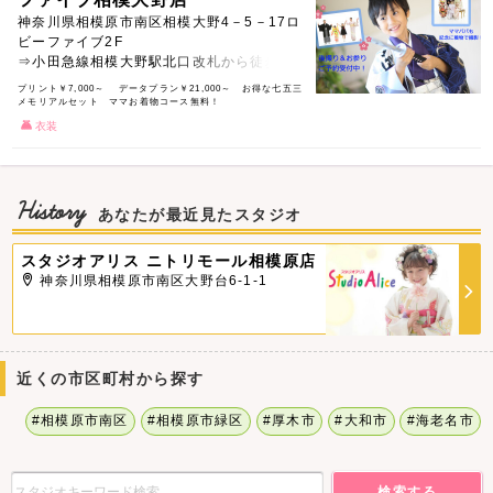
神奈川県相模原市南区相模大野4－5－17ロ
ビーファイブ2F
⇒小田急線相模大野駅北口改札から徒歩7分
プリント￥7,000～ データプラン￥21,000～ お得な七五三
メモリアルセット ママお着物コース無料！
衣装
History
あなたが最近見たスタジオ
スタジオアリス ニトリモール相模原店
神奈川県相模原市南区大野台6-1-1
近くの市区町村から探す
#相模原市南区
#相模原市緑区
#厚木市
#大和市
#海老名市
検索する