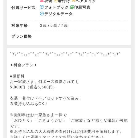
衣装
着付け
ヘアメイク
フォトブック
印刷写真
付属サービス
デジタルデータ
対象年齢
3歳 / 5歳 / 7歳
プラン価格
ﾟ+｡*ﾟ+｡｡+ﾟ*｡+ﾟ ﾟ+｡*ﾟ+｡｡+ﾟ*｡+ﾟ ﾟ+｡*ﾟ+ﾟ+｡*ﾟ+｡｡+ﾟ*｡+ﾟ
✦料金プラン✦
●撮影料
お一家族さま、何ポーズ撮影されても
5,000円（税込5,500円）
衣装・着付け・ヘアセットすべて込み！
衣装持ち込みもOK！
※撮影料はお一家族さま一律で
「おひとり」「ごきょうだい」「ご家族」など様々な撮影が可能
です。
※お持ち込みの大人着物の着付け代は別途費用を頂戴します。
※詳しくは店頭スタッフまでお問い合わせください。