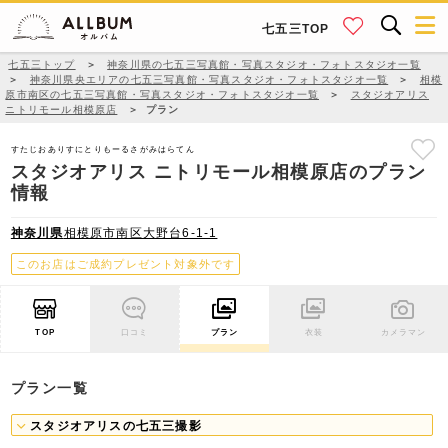
七五三TOP
七五三トップ
＞
神奈川県の七五三写真館・写真スタジオ・フォトスタジオ一覧
＞
神奈川県央エリアの七五三写真館・写真スタジオ・フォトスタジオ一覧
＞
相模
原市南区の七五三写真館・写真スタジオ・フォトスタジオ一覧
＞
スタジオアリス
ニトリモール相模原店
＞
プラン
すたじおありすにとりもーるさがみはらてん
スタジオアリス ニトリモール相模原店のプラン
情報
神奈川県
相模原市南区大野台6-1-1
このお店はご成約プレゼント対象外です
TOP
口コミ
プラン
衣装
カメラマン
プラン一覧
スタジオアリスの七五三撮影