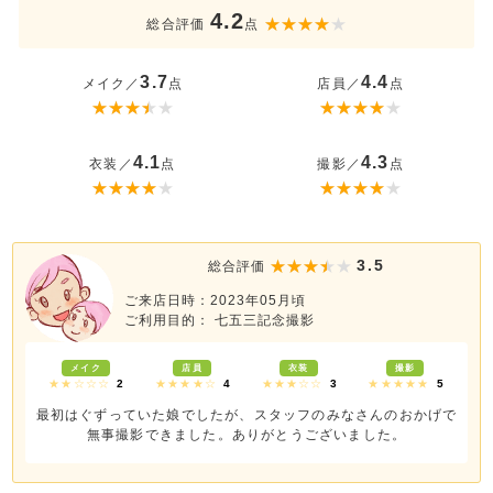
4.2
総合評価
点
3.7
4.4
メイク／
点
店員／
点
4.1
4.3
衣装／
点
撮影／
点
3.5
総合評価
ご来店日時：2023年05月頃
ご利用目的： 七五三記念撮影
メイク
店員
衣装
撮影
★★☆☆☆
2
★★★★☆
4
★★★☆☆
3
★★★★★
5
最初はぐずっていた娘でしたが、スタッフのみなさんのおかげで
無事撮影できました。ありがとうございました。