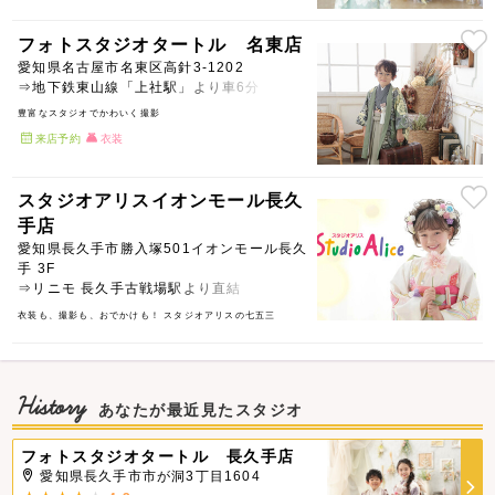
フォトスタジオタートル 名東店
愛知県名古屋市名東区高針3-1202
⇒地下鉄東山線「上社駅」より車6分
豊富なスタジオでかわいく撮影
来店予約
衣装
スタジオアリスイオンモール長久
手店
愛知県長久手市勝入塚501イオンモール長久
手 3F
⇒リニモ 長久手古戦場駅より直結
衣装も、撮影も、おでかけも！ スタジオアリスの七五三
History
あなたが最近見たスタジオ
フォトスタジオタートル 長久手店
愛知県長久手市市が洞3丁目1604