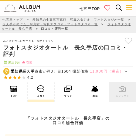
七五三TOP
七五三トップ
＞
愛知県の七五三写真館・写真スタジオ・フォトスタジオ一覧
＞
長久手市の七五三写真館・写真スタジオ・フォトスタジオ一覧
＞
フォトスタジオ
タートル 長久手店
＞
口コミ・評判一覧
ふぉとすたじおたーとる ながくててん
フォトスタジオタートル 長久手店の口コミ・
評判
来店予約
衣装
愛知県
長久手市市が洞3丁目1604
撮影価格
11,000円（税込）
〜
4.2
TOP
口コミ
プラン
衣装
カメラマン
「フォトスタジオタートル 長久手店」の
口コミ総合評価