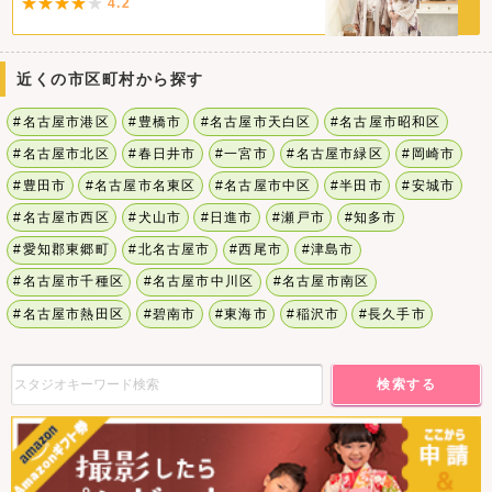
4.2
近くの市区町村から探す
#名古屋市港区
#豊橋市
#名古屋市天白区
#名古屋市昭和区
#名古屋市北区
#春日井市
#一宮市
#名古屋市緑区
#岡崎市
#豊田市
#名古屋市名東区
#名古屋市中区
#半田市
#安城市
#名古屋市西区
#犬山市
#日進市
#瀬戸市
#知多市
#愛知郡東郷町
#北名古屋市
#西尾市
#津島市
#名古屋市千種区
#名古屋市中川区
#名古屋市南区
#名古屋市熱田区
#碧南市
#東海市
#稲沢市
#長久手市
検索する