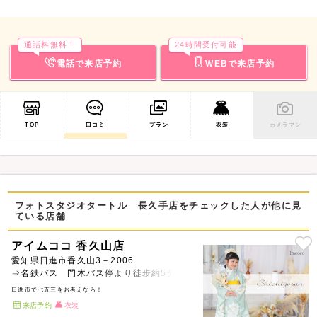
通話料無料！
24時間受付可能
電話で来店予約
WEBで来店予約
TOP
口コミ
プラン
衣装
カメラマン
フォトスタジオタートル 長久手店をチェックした人が他に見
ている店舗
アイムココ 香久山店
愛知県日進市香久山3－2006
⇒名鉄バス 門木バス停より徒歩約5分
日進市で七五三をお考えなら！
来店予約
衣装