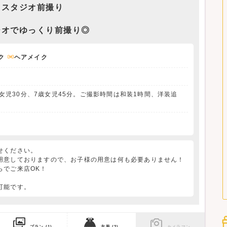
スタジオ前撮り
ジオでゆっくり前撮り◎
ク
ヘアメイク
女児30分、7歳女児45分。ご撮影時間は和装1時間、洋装追
せください。
用意しておりますので、お子様の用意は何も必要ありません！
らでご来店OK！
可能です。
プラン
(1)
衣装
(3)
カメラマン