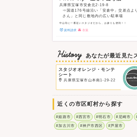
兵庫県宝塚市安倉北2-19-8
⇒国道176号線沿い「安倉中」交差点よ
さん」と同じ敷地内の広い駐車場
中山寺に一番近いスタジオだから、お参りも便利！！
資料請求
衣装
History
あなたが最近見た
スタジオオレンジ・モンテ
シート
兵庫県宝塚市山本南1-29-22
近くの市区町村から探す
#姫路市
#西宮市
#明石市
#尼崎市
#加古川市
#神戸市西区
#芦屋市