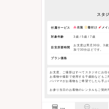
スタ
衣装
着付け
メイ
付属サービス
対象年齢
3歳 / 5歳 / 7歳
お支度は男児30分、3歳
目安所要時間
加で30分ほどです。
プラン価格
お支度、ご撮影はすべてスタジオにお任
お着物や撮影で使用する千歳飴などもご
パパママがお着物をご希望でしたら手ぶ
お参り当日のお着物のレンタルもご契約
TOP
口コミ