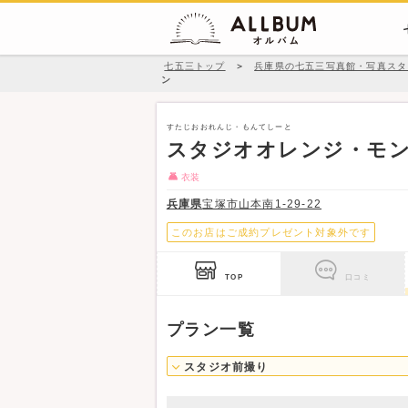
七五三トップ
＞
兵庫県の七五三写真館・写真スタ
ン
すたじおおれんじ・もんてしーと
スタジオオレンジ・モ
衣装
兵庫県
宝塚市山本南1-29-22
このお店はご成約プレゼント対象外です
TOP
口コミ
プラン一覧
スタジオ前撮り