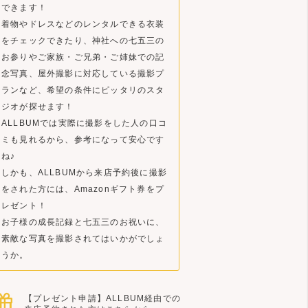
できます！
着物やドレスなどのレンタルできる衣装
をチェックできたり、神社への七五三の
お参りやご家族・ご兄弟・ご姉妹での記
念写真、屋外撮影に対応している撮影プ
ランなど、希望の条件にピッタリのスタ
ジオが探せます！
ALLBUMでは実際に撮影をした人の口コ
ミも見れるから、参考になって安心です
ね♪
しかも、ALLBUMから来店予約後に撮影
をされた方には、Amazonギフト券をプ
レゼント！
お子様の成長記録と七五三のお祝いに、
素敵な写真を撮影されてはいかがでしょ
うか。
【プレゼント申請】ALLBUM経由での