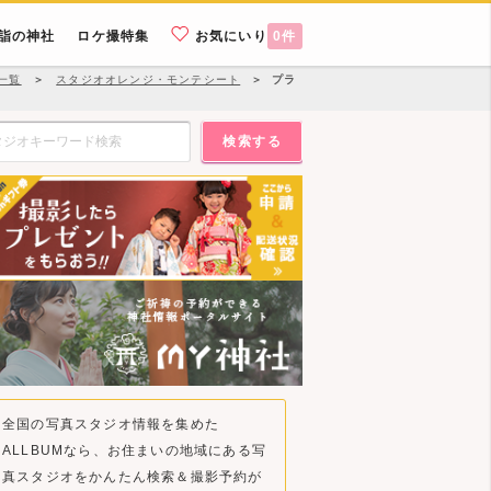
詣の神社
ロケ撮特集
お気にいり
0
件
一覧
＞
スタジオオレンジ・モンテシート
＞
プラ
検索する
全国の写真スタジオ情報を集めた
ALLBUMなら、お住まいの地域にある写
真スタジオをかんたん検索＆撮影予約が