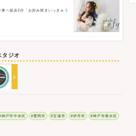
り東へ徒歩2分「お好み焼きいっきゅう
スタジオ
#神戸市中央区
#豊岡市
#宝塚市
#伊丹市
#神戸市垂水区