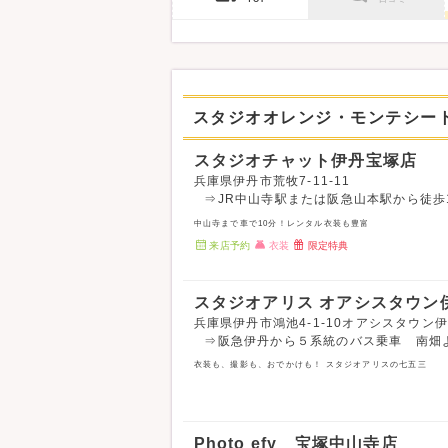
スタジオオレンジ・モンテシー
スタジオチャット伊丹宝塚店
兵庫県伊丹市荒牧7-11-11
⇒JR中山寺駅または阪急山本駅から徒歩
中山寺まで車で10分！レンタル衣装も豊富
来店予約
衣装
限定特典
スタジオアリス オアシスタウン
兵庫県伊丹市鴻池4-1-10オアシスタウン伊
⇒阪急伊丹から５系統のバス乗車 南畑
衣装も、撮影も、おでかけも！ スタジオアリスの七五三
Photo efy 宝塚中山寺店