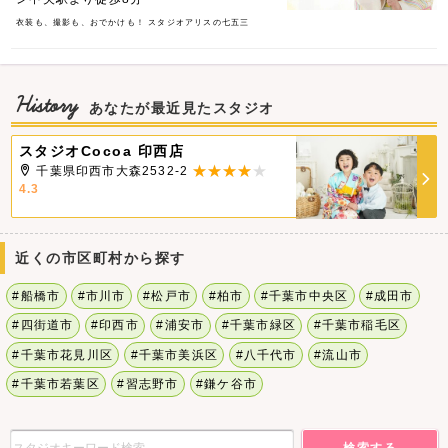
衣装も、撮影も、おでかけも！ スタジオアリスの七五三
History
あなたが最近見たスタジオ
スタジオCocoa 印西店
千葉県印西市大森2532-2
4.3
近くの市区町村から探す
#船橋市
#市川市
#松戸市
#柏市
#千葉市中央区
#成田市
#四街道市
#印西市
#浦安市
#千葉市緑区
#千葉市稲毛区
#千葉市花見川区
#千葉市美浜区
#八千代市
#流山市
#千葉市若葉区
#習志野市
#鎌ケ谷市
検索する