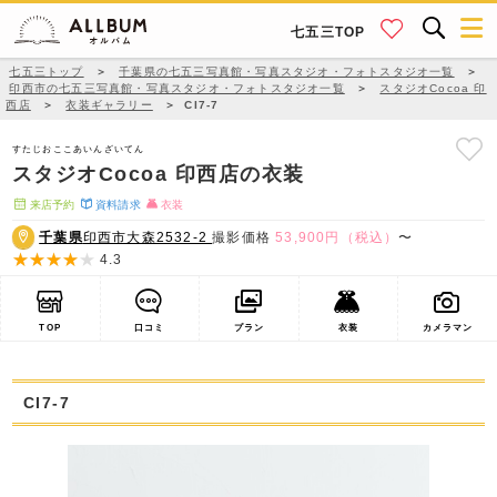
七五三TOP
七五三トップ
＞
千葉県の七五三写真館・写真スタジオ・フォトスタジオ一覧
＞
印西市の七五三写真館・写真スタジオ・フォトスタジオ一覧
＞
スタジオCocoa 印
西店
＞
衣装ギャラリー
＞
CI7-7
すたじおここあいんざいてん
スタジオCocoa 印西店の衣装
来店予約
資料請求
衣装
千葉県
印西市大森2532-2
撮影価格
53,900円（税込）
〜
4.3
TOP
口コミ
プラン
衣装
カメラマン
CI7-7