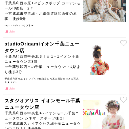
千葉県印西市原1-2ビックポップ ガーデンモ
ール印西店 2Ｆ
⇒京成成田空港線・北総鉄道線印西牧の原
駅 徒歩6分
〜シエルのコンセプト〜
衣装
studioOrigamiイオン千葉ニュー
タウン店
千葉県印西市中央北３丁目１−１イオン千葉
ニュータウン店3階
⇒千葉県印西市の千葉ニュータウン中央駅よ
り徒歩3分
千葉県印西市あるシンプルで低価格の七五三撮影ができる写真
スタジオ♪
衣装
スタジオアリス イオンモール千葉
ニュータウン店
千葉県印西市中央北3-2イオンモール千葉ニ
ュータウン シネマ・スポーツ棟 2F
⇒京成成田スカイアクセス線千葉ニュータウ
ン中央駅より徒歩8分