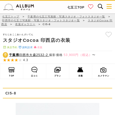
七五三TOP
七五三トップ
＞
千葉県の七五三写真館・写真スタジオ・フォトスタジオ一覧
＞
印西市の七五三写真館・写真スタジオ・フォトスタジオ一覧
＞
スタジオCocoa 印
西店
＞
衣装ギャラリー
＞
CI5-8
すたじおここあいんざいてん
スタジオCocoa 印西店の衣装
来店予約
資料請求
衣装
千葉県
印西市大森2532-2
撮影価格
53,900円（税込）
〜
4.3
TOP
口コミ
プラン
衣装
カメラマン
CI5-8