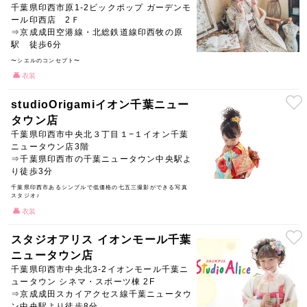
千葉県印西市原1-2ビックポップ ガーデンモ
ール印西店 2Ｆ
⇒京成成田空港線・北総鉄道線印西牧の原
駅 徒歩6分
〜シエルのコンセプト〜
衣装
studioOrigamiイオン千葉ニュー
タウン店
千葉県印西市中央北３丁目１−１イオン千葉
ニュータウン店3階
⇒千葉県印西市の千葉ニュータウン中央駅よ
り徒歩3分
千葉県印西市あるシンプルで低価格の七五三撮影ができる写真
スタジオ♪
衣装
スタジオアリス イオンモール千葉
ニュータウン店
千葉県印西市中央北3-2イオンモール千葉ニ
ュータウン シネマ・スポーツ棟 2F
⇒京成成田スカイアクセス線千葉ニュータウ
ン中央駅より徒歩8分