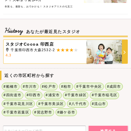
衣装も、撮影も、おでかけも！ スタジオアリスの七五三
History
あなたが最近見たスタジオ
スタジオCocoa 印西店
千葉県印西市大森2532-2
4.3
近くの市区町村から探す
#船橋市
#市川市
#松戸市
#柏市
#千葉市中央区
#成田市
#四街道市
#印西市
#浦安市
#千葉市緑区
#千葉市稲毛区
#千葉市花見川区
#千葉市美浜区
#八千代市
#流山市
#千葉市若葉区
#習志野市
#鎌ケ谷市
検索する