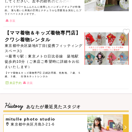
してください。左手の紺色のビルの4階とな
ります。（徒歩5分）
ドライフラワーをふんだんに使用したハンギングチェアが特徴
的。 落ち着いた和風の空間とナチュラルな雰囲気を演出したプ
ライベートスタジオです。
衣装
【ママ着物＆キッズ着物専門店】
クワシ着物レンタル
東京都中央区築地6丁目(提携フィッティング
スペース)
⇒最寄り駅：東京メトロ日比谷線 築地駅
徒歩約10分（ご来店ご希望時に詳細をお伝
えいたします）
【ママ着物＆キッズ着物専門】正絹訪問着、色無地、７歳、５
歳、３歳、 出張＆ネットレンタル
来店予約
衣装
History
あなたが最近見たスタジオ
mitulle photo studio
東京都中央区月島3-21-6