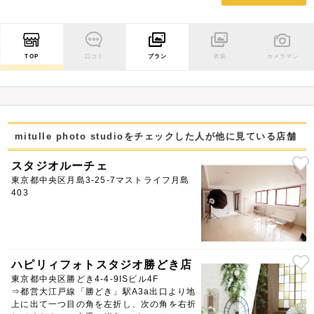
TOP
口コミ
プラン
衣装
カメラマン
mitulle photo studioをチェックした人が他に見ている店舗
スタジオルーチェ
東京都中央区月島3-25-7マストライフ月島
403
ハピリィフォトスタジオ勝どき店
東京都中央区勝どき4-4-9ISビル4F
⇒都営大江戸線「勝どき」駅A3a出口より地
上に出て一つ目の角を左折し、次の角を右折