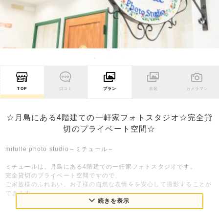
TOP
口コミ
プラン
衣装
カメラマン
☆月島にある4階建ての一軒家フォトスタジオ☆完全貸
切のプライベート空間☆
mitulle photo studio～ミチュール～
ミチュールは、月島にある4階建ての一軒家フォトスタジオです。
完全貸切のプライベート空間ですので、
ご家族様のふれあい、お子様の自然な表情をを安心して撮影することが
できます。
続きを表示