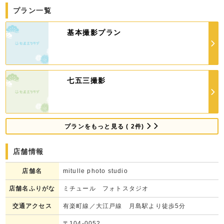
七五三の衣装が充実しており、着物 洋装ともに素敵にのこせます。
手ぶらでお越しいただける外出パックなど、多彩なオプションをご用意
プラン一覧
しているので、オンリーワンのご希望にお応えさせて頂きます。
基本撮影プラン
七五三撮影
プランをもっと見る ( 2件)
店舗情報
店舗名
mitulle photo studio
店舗名ふりがな
ミチュール フォトスタジオ
交通アクセス
有楽町線／大江戸線 月島駅より徒歩5分
〒104-0052