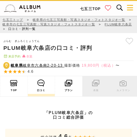
七五三TOP
七五三トップ
＞
岐阜県の七五三写真館・写真スタジオ・フォトスタジオ一覧
＞
岐阜市の七五三写真館・写真スタジオ・フォトスタジオ一覧
＞
PLUM岐阜六条店
＞
口コミ・評判一覧
ぷらむ ぎふろくじょうてん
PLUM岐阜六条店の口コミ・評判
来店予約
衣装
岐阜県
岐阜市六条南2-20-13
撮影価格
19,800円（税込）
〜
4.6
TOP
口コミ
プラン
衣装
カメラマン
「PLUM岐阜六条店」の
口コミ総合評価
4.6