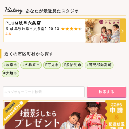
History
あなたが最近見たスタジオ
PLUM岐阜六条店
岐阜県岐阜市六条南2-20-13
4.6
近くの市区町村から探す
#岐阜市
#各務原市
#可児市
#多治見市
#可児郡御嵩町
#大垣市
検索する