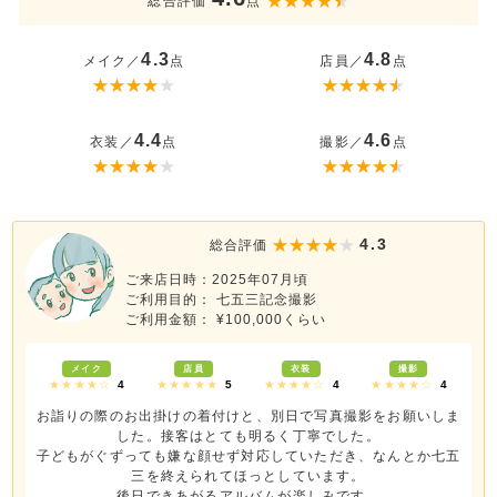
総合評価
点
4.3
4.8
メイク／
点
店員／
点
4.4
4.6
衣装／
点
撮影／
点
4.3
総合評価
ご来店日時：2025年07月頃
ご利用目的： 七五三記念撮影
ご利用金額： ¥100,000くらい
メイク
店員
衣装
撮影
★★★★☆
4
★★★★★
5
★★★★☆
4
★★★★☆
4
お詣りの際のお出掛けの着付けと、別日で写真撮影をお願いしま
した。接客はとても明るく丁寧でした。
子どもがぐずっても嫌な顔せず対応していただき、なんとか七五
三を終えられてほっとしています。
後日できあがるアルバムが楽しみです。