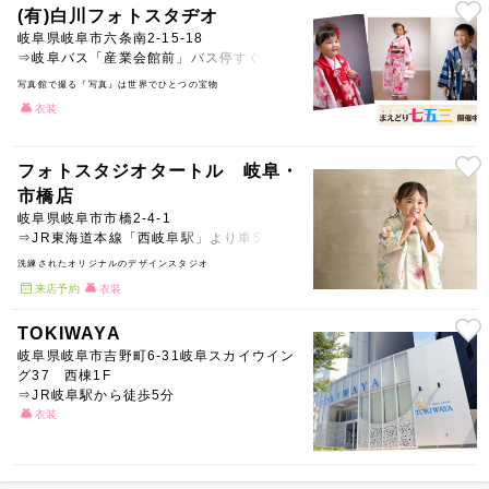
(有)白川フォトスタヂオ
岐阜県岐阜市六条南2-15-18
⇒岐阜バス「産業会館前」バス停すぐ
写真館で撮る『写真』は世界でひとつの宝物
衣装
フォトスタジオタートル 岐阜・
市橋店
岐阜県岐阜市市橋2-4-1
⇒JR東海道本線「西岐阜駅」より車5分
洗練されたオリジナルのデザインスタジオ
来店予約
衣装
TOKIWAYA
岐阜県岐阜市吉野町6-31岐阜スカイウイン
グ37 西棟1F
⇒JR岐阜駅から徒歩5分
衣装