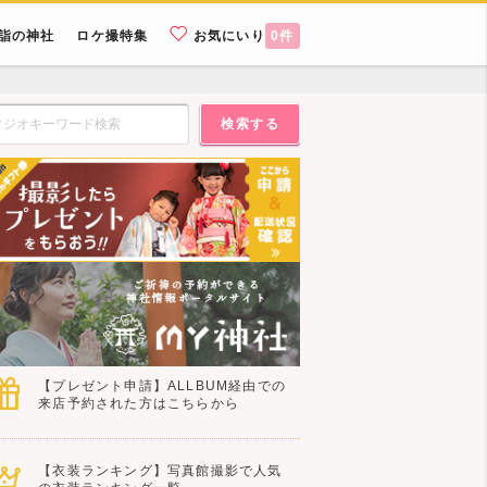
詣の神社
ロケ撮特集
お気にいり
0
件
検索する
【プレゼント申請】ALLBUM経由での
来店予約された方はこちらから
【衣装ランキング】写真館撮影で人気