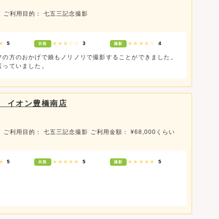
頃
ご利用目的： 七五三記念撮影
★★
5
★★★☆☆
3
★★★★☆
4
衣装
撮影
フの方のおかげで娘もノリノリで撮影することができました。
言っていました。
 イオン豊橋南店
頃
ご利用目的： 七五三記念撮影
ご利用金額： ¥68,000くらい
★★
5
★★★★★
5
★★★★★
5
衣装
撮影