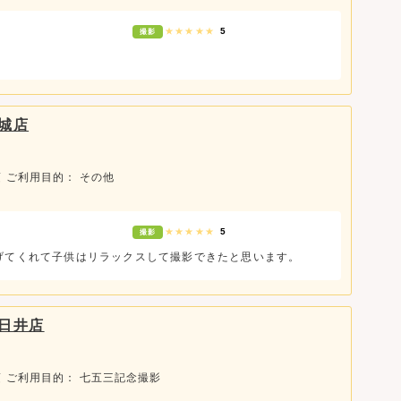
★★★★★
5
撮影
城店
頃
ご利用目的： その他
★★★★★
5
撮影
げてくれて子供はリラックスして撮影できたと思います。
日井店
頃
ご利用目的： 七五三記念撮影