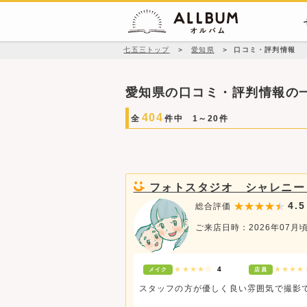
七五三トップ
＞
愛知県
＞
口コミ・評判情報
愛知県の口コミ・評判情報の
404
全
件中 1～20件
フォトスタジオ シャレニー
4.5
総合評価
ご来店日時：2026年07月
★★★★☆
4
★★★
メイク
店員
スタッフの方が優しく良い雰囲気で撮影