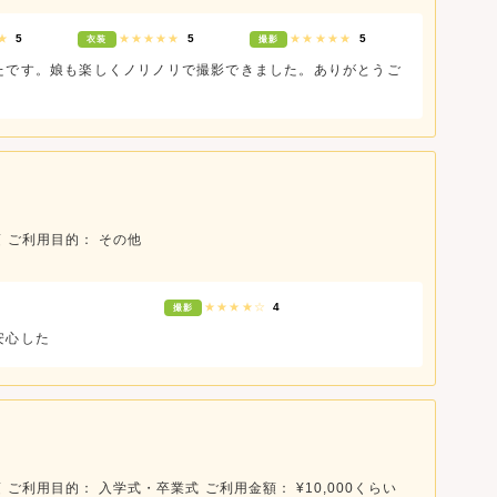
★★
5
★★★★★
5
★★★★★
5
衣装
撮影
たです。娘も楽しくノリノリで撮影できました。ありがとうご
頃
ご利用目的： その他
★★★★☆
4
撮影
安心した
頃
ご利用目的： 入学式・卒業式
ご利用金額： ¥10,000くらい