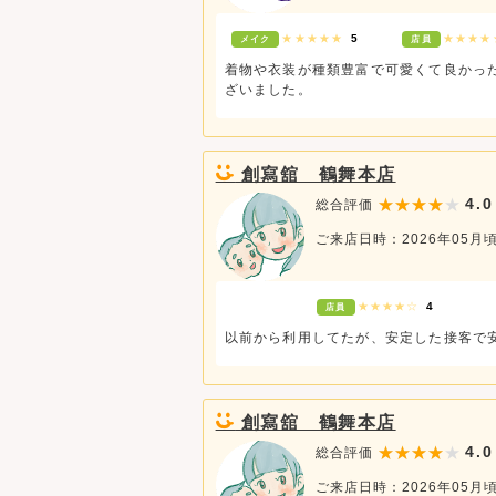
★★★★★
5
★★★
メイク
店員
着物や衣装が種類豊富で可愛くて良かっ
ざいました。
創寫舘 鶴舞本店
4.0
総合評価
ご来店日時：2026年05月
★★★★☆
4
店員
以前から利用してたが、安定した接客で
創寫舘 鶴舞本店
4.0
総合評価
ご来店日時：2026年05月