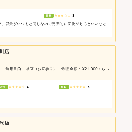
★★★☆☆
3
撮影
が、背景がいつもと同じなので定期的に変化があるといいなと
川店
頃
ご利用目的： 初宮（お宮参り）
ご利用金額： ¥21,000くらい
★★★★☆
4
★★★★★
5
衣装
撮影
沢店