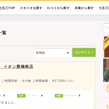
七五三TOP
スタジオを探す
口コミから探す
衣装から探す
七五三
一覧
並び替える
 イオン豊橋南店
頃
ご利用目的： その他
ご利用金額： ¥17,000くらい
★★
5
★★★★☆
4
★★★★★
5
衣装
撮影
できました。