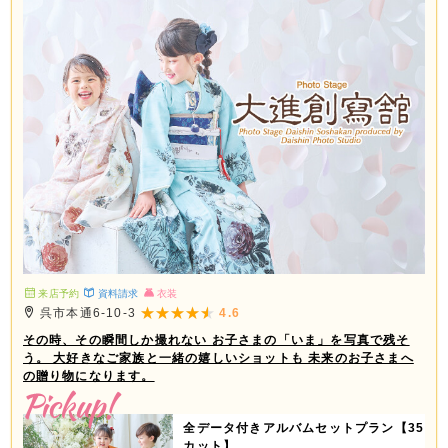
フレーム（大・小2個） ③ホワイトフレー
ム（4コマ） ④フォトブロック（4個） ⑤
タテフレーム（大・小2個） ⑥A3プリン
ト 2ページ3カット追加で11,000円（税込
み12,100円） ※全データ付きアルバムセ
ットはお一人様写し対象です。
来店予約
資料請求
衣装
呉市本通6-10-3
4.6
その時、その瞬間しか撮れない お子さまの「いま」を写真で残そ
う。 大好きなご家族と一緒の嬉しいショットも 未来のお子さまへ
の贈り物になります。
全データ付きアルバムセットプラン【35
カット】