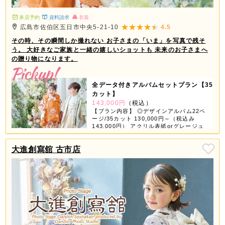
来店予約
資料請求
衣装
広島市佐伯区五日市中央5-21-10
4.5
その時、その瞬間しか撮れない お子さまの「いま」を写真で残そ
う。 大好きなご家族と一緒の嬉しいショットも 未来のお子さまへ
の贈り物になります。
全データ付きアルバムセットプラン【35
カット】
143,000円
（税込）
【プラン内容】 ◎デザインアルバム22ペ
ージ/35カット 130,000円～（税込み
143,000円） アクリル表紙orグレージュ
表紙orちりめん表紙が選べちゃう！ 【デ
ータ】 ◎スマホ対応USB 撮影全データ
大進創寫舘 古市店
付き 【商品グッズ】 ◎6つの中から3つ選
べる ①ミニデザインアルバム ②スクエア
フレーム（大・小2個） ③ホワイトフレー
ム（4コマ） ④フォトブロック（4個） ⑤
タテフレーム（大・小2個） ⑥A3プリン
ト 2ページ3カット追加で11,000円（税込
み12,100円） ※全データ付きアルバムセ
ットはお一人様写し対象です。