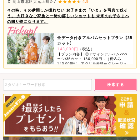
岡山市北区大元上町2-7
4.9
その時、その瞬間しか撮れない お子さまの「いま」を写真で残そ
う。 大好きなご家族と一緒の嬉しいショットも 未来のお子さまへ
の贈り物になります。
全データ付きアルバムセットプラン【35
カット】
143,000円
（税込）
【プラン内容】 ◎デザインアルバム22ペ
ージ/35カット 130,000円～（税込み
143,000円） アクリル表紙orグレージュ
表紙orちりめん表紙が選べちゃう！ 【デ
ータ】 ◎スマホ対応USB 撮影全データ
付き 【商品グッズ】 ◎6つの中から3つ選
べる ①ミニデザインアルバム ②スクエア
検索する
フレーム（大・小2個） ③ホワイトフレー
ム（4コマ） ④フォトブロック（4個） ⑤
タテフレーム（大・小2個） ⑥A3プリン
ト 2ページ3カット追加で11,000円（税込
み12,100円） ※全データ付きアルバムセ
ットはお一人様写し対象です。