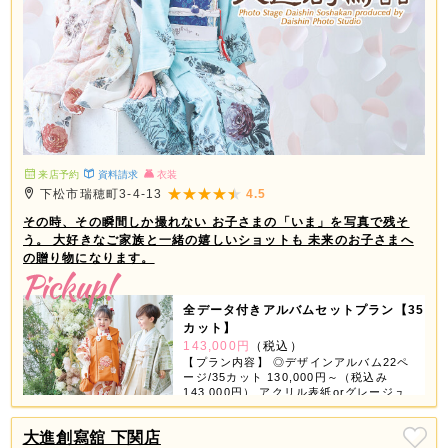
来店予約
資料請求
衣装
下松市瑞穂町3-4-13
4.5
その時、その瞬間しか撮れない お子さまの「いま」を写真で残そ
う。 大好きなご家族と一緒の嬉しいショットも 未来のお子さまへ
の贈り物になります。
全データ付きアルバムセットプラン【35
カット】
143,000円
（税込）
【プラン内容】 ◎デザインアルバム22ペ
ージ/35カット 130,000円～（税込み
143,000円） アクリル表紙orグレージュ
表紙orちりめん表紙が選べちゃう！ 【デ
ータ】 ◎スマホ対応USB 撮影全データ
大進創寫舘 下関店
付き 【商品グッズ】 ◎6つの中から3つ選