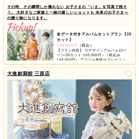
その時、その瞬間しか撮れない お子さまの「いま」を写真で残そ
う。 大好きなご家族と一緒の嬉しいショットも 未来のお子さまへ
の贈り物になります。
全データ付きアルバムセットプラン【35
カット】
143,000円
（税込）
【プラン内容】 ◎デザインアルバム22ペ
ージ/35カット 130,000円～（税込み
143,000円） アクリル表紙orグレージュ
表紙orちりめん表紙が選べちゃう！ 【デ
ータ】 ◎スマホ対応USB 撮影全データ
大進創寫舘 三原店
付き 【商品グッズ】 ◎6つの中から3つ選
べる ①ミニデザインアルバム ②スクエア
フレーム（大・小2個） ③ホワイトフレー
ム（4コマ） ④フォトブロック（4個） ⑤
タテフレーム（大・小2個） ⑥A3プリン
ト 2ページ3カット追加で11,000円（税込
み12,100円） ※全データ付きアルバムセ
ットはお一人様写し対象です。