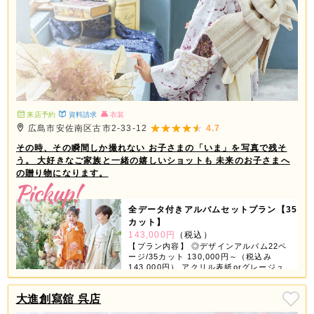
来店予約
資料請求
衣装
広島市安佐南区古市2-33-12
4.7
その時、その瞬間しか撮れない お子さまの「いま」を写真で残そ
う。 大好きなご家族と一緒の嬉しいショットも 未来のお子さまへ
の贈り物になります。
全データ付きアルバムセットプラン【35
カット】
143,000円
（税込）
【プラン内容】 ◎デザインアルバム22ペ
ージ/35カット 130,000円～（税込み
143,000円） アクリル表紙orグレージュ
表紙orちりめん表紙が選べちゃう！ 【デ
ータ】 ◎スマホ対応USB 撮影全データ
大進創寫舘 呉店
付き 【商品グッズ】 ◎6つの中から3つ選
べる ①ミニデザインアルバム ②スクエア