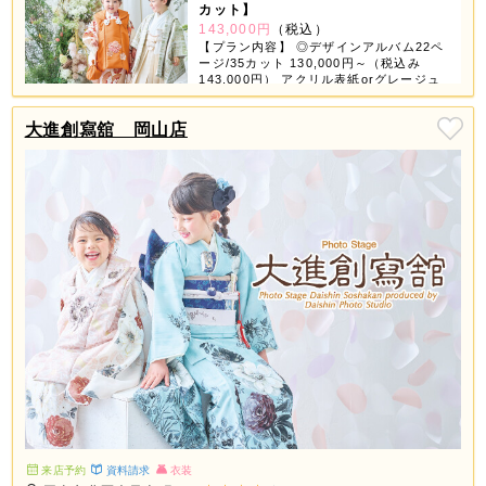
カット】
143,000円
（税込）
【プラン内容】 ◎デザインアルバム22ペ
ージ/35カット 130,000円～（税込み
143,000円） アクリル表紙orグレージュ
表紙orちりめん表紙が選べちゃう！ 【デ
ータ】 ◎スマホ対応USB 撮影全データ
大進創寫舘 岡山店
付き 【商品グッズ】 ◎6つの中から3つ選
べる ①ミニデザインアルバム ②スクエア
フレーム（大・小2個） ③ホワイトフレー
ム（4コマ） ④フォトブロック（4個） ⑤
タテフレーム（大・小2個） ⑥A3プリン
ト 2ページ3カット追加で11,000円（税込
み12,100円） ※全データ付きアルバムセ
ットはお一人様写し対象です。
来店予約
資料請求
衣装