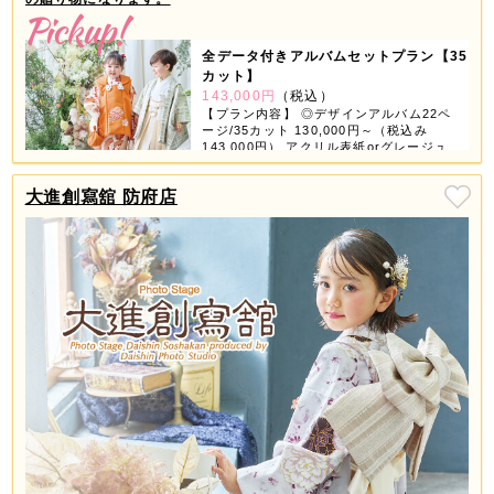
全データ付きアルバムセットプラン【35
カット】
143,000円
（税込）
【プラン内容】 ◎デザインアルバム22ペ
ージ/35カット 130,000円～（税込み
143,000円） アクリル表紙orグレージュ
表紙orちりめん表紙が選べちゃう！ 【デ
ータ】 ◎スマホ対応USB 撮影全データ
大進創寫舘 防府店
付き 【商品グッズ】 ◎6つの中から3つ選
べる ①ミニデザインアルバム ②スクエア
フレーム（大・小2個） ③ホワイトフレー
ム（4コマ） ④フォトブロック（4個） ⑤
タテフレーム（大・小2個） ⑥A3プリン
ト 2ページ3カット追加で11,000円（税込
み12,100円） ※全データ付きアルバムセ
ットはお一人様写し対象です。