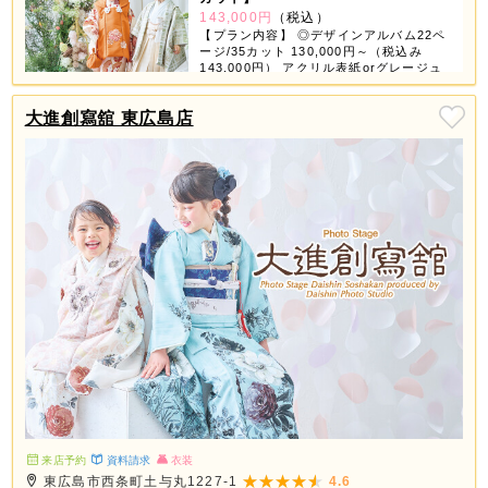
143,000円
（税込）
【プラン内容】 ◎デザインアルバム22ペ
ージ/35カット 130,000円～（税込み
143,000円） アクリル表紙orグレージュ
表紙orちりめん表紙が選べちゃう！ 【デ
ータ】 ◎スマホ対応USB 撮影全データ
大進創寫舘 東広島店
付き 【商品グッズ】 ◎6つの中から3つ選
べる ①ミニデザインアルバム ②スクエア
フレーム（大・小2個） ③ホワイトフレー
ム（4コマ） ④フォトブロック（4個） ⑤
タテフレーム（大・小2個） ⑥A3プリン
ト 2ページ3カット追加で11,000円（税込
み12,100円） ※全データ付きアルバムセ
ットはお一人様写し対象です。
来店予約
資料請求
衣装
東広島市西条町土与丸1227-1
4.6