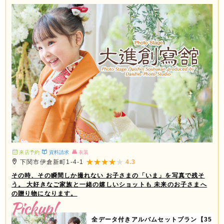
べる ①ミニデザインアルバム ②スクエア
フレーム（大・小2個） ③ホワイトフレー
ム（4コマ） ④フォトブロック（4個） ⑤
タテフレーム（大・小2個） ⑥A3プリン
ト 2ページ3カット追加で11,000円（税込
み12,100円） ※全データ付きアルバムセ
ットはお一人様写し対象です。
来店予約
資料請求
衣装
下関市伊倉新町1-4-1
4.3
その時、その瞬間しか撮れない お子さまの「いま」を写真で残そ
う。 大好きなご家族と一緒の嬉しいショットも 未来のお子さまへ
の贈り物になります。
全データ付きアルバムセットプラン【35