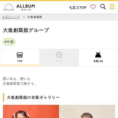
七五三TOP
七五三トップ
＞
大進創寫舘
大進創寫舘グループ
#中国
TOP
口コミ
衣装(46)
思い出も、想いも
大進創寫舘で残そう。
大進創寫舘の衣装ギャラリー