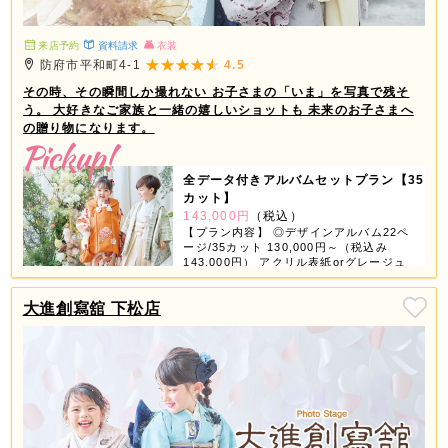
来店予約
資料請求
衣装
防府市平和町4-1
4.5
その時、その瞬間しか撮れない お子さまの「いま」を写真で残そ
う。 大好きなご家族と一緒の嬉しいショットも 未来のお子さまへ
の贈り物になります。
全データ付きアルバムセットプラン【35
カット】
143,000円
（税込）
【プラン内容】 ◎デザインアルバム22ペ
ージ/35カット 130,000円～（税込み
143,000円） アクリル表紙orグレージュ
表紙orちりめん表紙が選べちゃう！ 【デ
ータ】 ◎スマホ対応USB 撮影全データ
大進創寫舘 下松店
付き 【商品グッズ】 ◎6つの中から3つ選
べる ①ミニデザインアルバム ②スクエア
フレーム（大・小2個） ③ホワイトフレー
ム（4コマ） ④フォトブロック（4個） ⑤
タテフレーム（大・小2個） ⑥A3プリン
ト 2ページ3カット追加で11,000円（税込
み12,100円） ※全データ付きアルバムセ
ットはお一人様写し対象です。