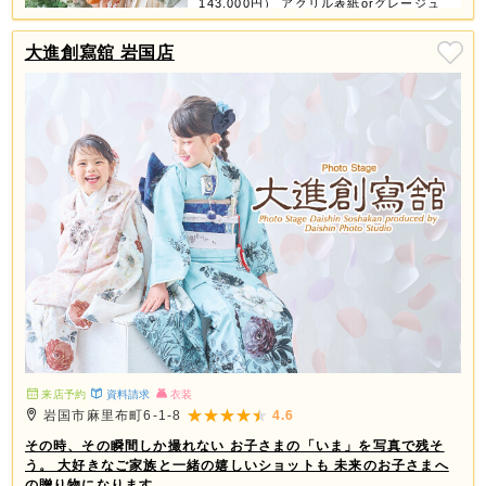
143,000円） アクリル表紙orグレージュ
表紙orちりめん表紙が選べちゃう！ 【デ
ータ】 ◎スマホ対応USB 撮影全データ
大進創寫舘 岩国店
付き 【商品グッズ】 ◎6つの中から3つ選
べる ①ミニデザインアルバム ②スクエア
フレーム（大・小2個） ③ホワイトフレー
ム（4コマ） ④フォトブロック（4個） ⑤
タテフレーム（大・小2個） ⑥A3プリン
ト 2ページ3カット追加で11,000円（税込
み12,100円） ※全データ付きアルバムセ
ットはお一人様写し対象です。
来店予約
資料請求
衣装
岩国市麻里布町6-1-8
4.6
その時、その瞬間しか撮れない お子さまの「いま」を写真で残そ
う。 大好きなご家族と一緒の嬉しいショットも 未来のお子さまへ
の贈り物になります。