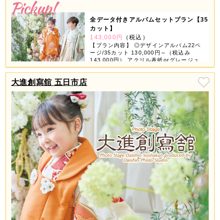
全データ付きアルバムセットプラン【35
カット】
143,000円
（税込）
【プラン内容】 ◎デザインアルバム22ペ
ージ/35カット 130,000円～（税込み
143,000円） アクリル表紙orグレージュ
表紙orちりめん表紙が選べちゃう！ 【デ
ータ】 ◎スマホ対応USB 撮影全データ
大進創寫舘 五日市店
付き 【商品グッズ】 ◎6つの中から3つ選
べる ①ミニデザインアルバム ②スクエア
フレーム（大・小2個） ③ホワイトフレー
ム（4コマ） ④フォトブロック（4個） ⑤
タテフレーム（大・小2個） ⑥A3プリン
ト 2ページ3カット追加で11,000円（税込
み12,100円） ※全データ付きアルバムセ
ットはお一人様写し対象です。