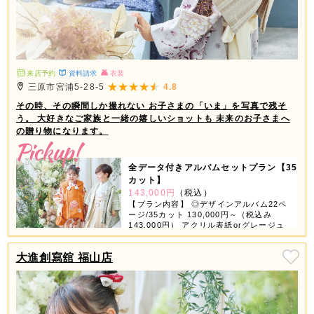
来店予約
資料請求
衣装
三原市宮浦5-28-5
4.8
その時、その瞬間しか撮れない お子さまの「いま」を写真で残そ
う。 大好きなご家族と一緒の嬉しいショットも 未来のお子さまへ
の贈り物になります。
全データ付きアルバムセットプラン【35
カット】
143,000円
（税込）
【プラン内容】 ◎デザインアルバム22ペ
ージ/35カット 130,000円～（税込み
143,000円） アクリル表紙orグレージュ
表紙orちりめん表紙が選べちゃう！ 【デ
ータ】 ◎スマホ対応USB 撮影全データ
大進創寫舘 福山店
付き 【商品グッズ】 ◎6つの中から3つ選
べる ①ミニデザインアルバム ②スクエア
フレーム（大・小2個） ③ホワイトフレー
ム（4コマ） ④フォトブロック（4個） ⑤
タテフレーム（大・小2個） ⑥A3プリン
ト 2ページ3カット追加で11,000円（税込