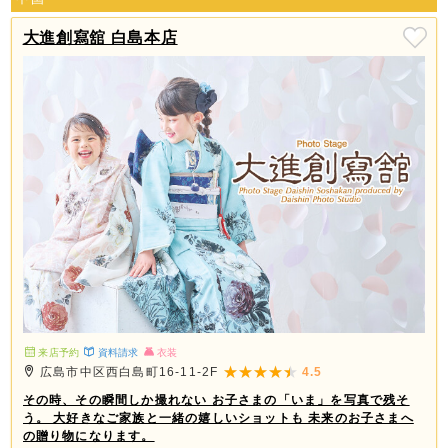
大進創寫舘 白島本店
来店予約
資料請求
衣装
広島市中区西白島町16-11-2F
4.5
その時、その瞬間しか撮れない お子さまの「いま」を写真で残そ
う。 大好きなご家族と一緒の嬉しいショットも 未来のお子さまへ
の贈り物になります。