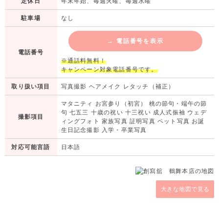
定休日
年末年始、毎週火曜、毎週水曜
駐車場
なし
→
電話番号を表示
電話番号
※通話料無料！
キャンペーン対象電話番号です。
取り扱い項目
写真撮影 ヘアメイク レタッチ（補正）
マタニティ お宮参り（初宮） 桃の節句・端午の節
句 七五三 十歳の祝い 十三祝い 成人式振袖 ウェデ
撮影項目
ィングフォト 家族写真 証明写真 ペット写真 お誕
生日記念撮影 入学・卒業写真
対応可能言語
日本語
大きな地図で見る