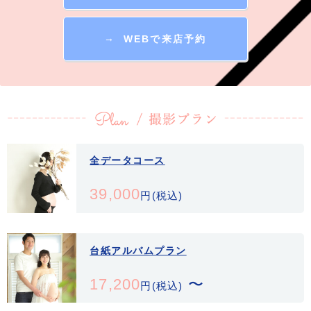
様々な商品がございます。世界に一つだけのご家族の宝物にして下さい
♪
プランをご参照ください！
→
WEBで来店予約
※感染対策
・アルコール除菌剤を設置し、スタッフのみならずお客様へも消毒のご
協力を頂いております。
・ドアノブやテーブルなど、お客様の触れる部分は定期的に消毒を実施
しています。
・お客様との接客時にはマスクを着用させて頂きます。
・定期的に換気を行っています。
全データコース
39,000
円(税込)
台紙アルバムプラン
17,200
〜
円(税込)