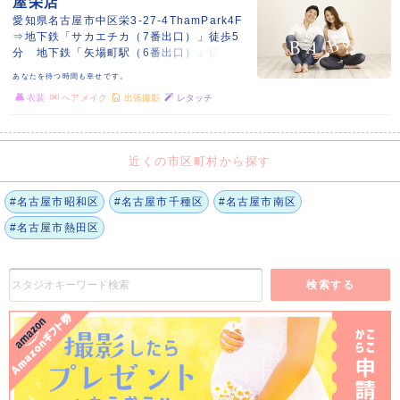
屋栄店
愛知県名古屋市中区栄3-27-4ThamPark4F
⇒地下鉄「サカエチカ（7番出口）」徒歩5
分 地下鉄「矢場町駅（6番出口）」徒歩2分
あなたを待つ時間も幸せです。
衣装
ヘアメイク
出張撮影
レタッチ
近くの市区町村から探す
#名古屋市昭和区
#名古屋市千種区
#名古屋市南区
#名古屋市熱田区
検索する