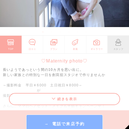
TOP
口コミ
プラン
衣装
ギャラリー
スタッフ
♡Maternity photo♡
長いようであっという間の10カ月を思い出に。
新しい家族との特別な一日を創寫舘スタジオで作りませんか
～撮影料金 平日￥6000 土日祝日￥8000～
が
撮影料『無料キャンペーン！』開催中♡
続きを表示
さらに、ママのヘアセット・メイクも半額キャンペーン中！
ご予約時にヘアセット・メイク希望とスタッフにお伝えください！
お写真の残し方はお客様次第！アルバム・写真・データ・フォトフレー
→
電話で来店予約
ムなど