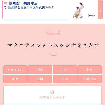
創寫舘 鶴舞本店
愛知県名古屋市中区千代田3-8-9
関東
中部
北陸
北海道/東北
関西
中国
四国
九州/沖縄
現在地からさがす