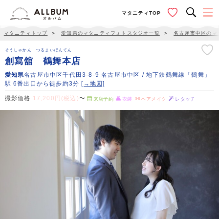
マタニティTOP
マタニティトップ
＞
愛知県のマタニティフォトスタジオ一覧
＞
名古屋市中区のマ
そうしゃかん つるまいほんてん
創寫舘 鶴舞本店
愛知県
名古屋市中区千代田3-8-9 名古屋市中区 / 地下鉄鶴舞線「鶴舞」
駅 6番出口から徒歩約3分
[→地図]
撮影価格
17,200円(税込)
〜
来店予約
衣装
ヘアメイク
レタッチ