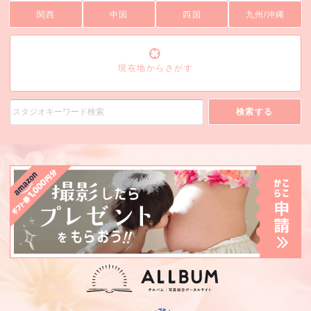
関西
中国
四国
九州/沖縄
現在地からさがす
検索する