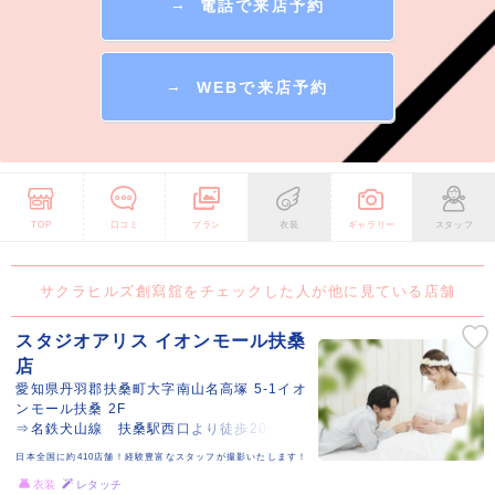
→
電話で来店予約
→
WEBで来店予約
TOP
口コミ
プラン
衣装
ギャラリー
スタッフ
サクラヒルズ創寫舘をチェックした人が他に見ている店舗
スタジオアリス イオンモール扶桑
店
愛知県丹羽郡扶桑町大字南山名高塚 5-1イオ
ンモール扶桑 2F
⇒名鉄犬山線 扶桑駅西口より徒歩20分
日本全国に約410店舗！経験豊富なスタッフが撮影いたします！
衣装
レタッチ