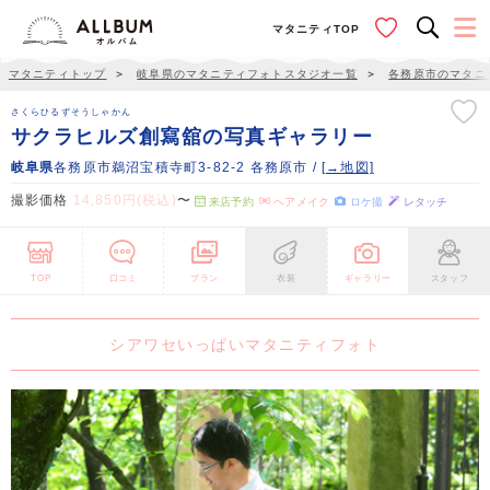
マタニティTOP
マタニティトップ
＞
岐阜県のマタニティフォトスタジオ一覧
＞
各務原市のマタニ
さくらひるずそうしゃかん
サクラヒルズ創寫舘の写真ギャラリー
岐阜県
各務原市鵜沼宝積寺町3-82-2 各務原市 /
[→地図]
撮影価格
14,850円(税込)
〜
来店予約
ヘアメイク
ロケ撮
レタッチ
TOP
口コミ
プラン
衣装
ギャラリー
スタッフ
シアワセいっぱいマタニティフォト