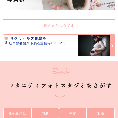
最近見たスタジオ
サクラヒルズ創寫舘
岐阜県各務原市鵜沼宝積寺町3-82-2
関東
中部
北陸
北海道/東北