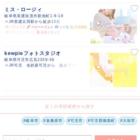
ミス・ロージィ
岐阜県美濃加茂市新池町1-9-18
⇒JR美濃太田駅から徒歩15分
ヘアメイク
ベリーペイント
ロケ撮
出張撮影
マタニティヌード
女性スタッフ
kewpieフォトスタジオ
岐阜県可児市広見2359-36
⇒JR可児 名鉄新可児から 徒歩で15分
近くの市区町村から探す
#岐阜市
#各務原市
#可児市
#可児郡御嵩町
#大垣市