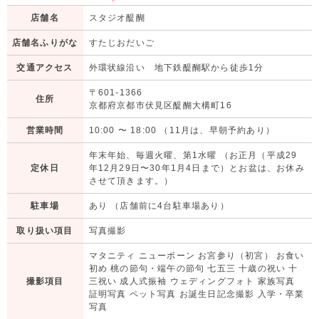
店舗名
スタジオ醍醐
店舗名ふりがな
すたじおだいご
交通アクセス
外環状線沿い 地下鉄醍醐駅から徒歩1分
〒601-1366
住所
京都府京都市伏見区醍醐大構町16
営業時間
10:00
〜
18:00
（11月は、早朝予約あり）
年末年始、毎週火曜、第1水曜 （お正月（平成29
定休日
年12月29日〜30年1月4日まで）とお盆は、お休み
させて頂きます。）
駐車場
あり （店舗前に4台駐車場あり）
取り扱い項目
写真撮影
マタニティ ニューボーン お宮参り（初宮） お食い
初め 桃の節句・端午の節句 七五三 十歳の祝い 十
撮影項目
三祝い 成人式振袖 ウェディングフォト 家族写真
証明写真 ペット写真 お誕生日記念撮影 入学・卒業
写真