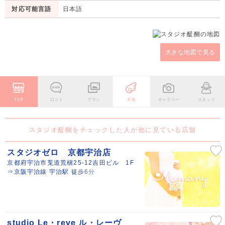
対応可能言語
日本語
大きな地図で見る
TOP
口コミ
プラン
衣装
ギャラリー
スタッフ
スタジオ醍醐をチェックした人が他に見ている店舗
スタジオゼロ 京都宇治店
京都府宇治市莵道荒槇25-12吉田ビル 1F
⇒京阪宇治線 宇治駅 徒歩6分
studio Le・reve ル・レーヴ