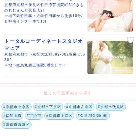
京都府京都市伏見区竹田浄菩提院町310きも
のれじぇんど伏見店2F
⇒地下鉄竹田駅・近鉄竹田駅から徒歩10分/
名神南インター車で1分
トータルコーディネートスタジオ
マヒア
京都府京都市下京区大坂町392-302豊栄ビル
302
⇒地下鉄烏丸線五条駅6番出口すぐ
近くの市区町村から探す
#京都市中京区
#京都市下京区
#京都市左京区
#京都市伏見区
#福知山市
#宇治市
#京都市上京区
#久世郡久御山町
#京都市西京区