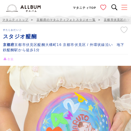
マタニティTOP
マタニティトップ
＞
京都府のマタニティフォトスタジオ一覧
＞
京都市伏見区のマ
すたじおだいご
スタジオ醍醐
京都府
京都市伏見区醍醐大構町16 京都市伏見区 / 外環状線沿い 地下
鉄醍醐駅から徒歩1分
衣装