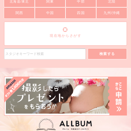
関東
中部
北陸
北海道/東北
関西
中国
四国
九州/沖縄
現在地からさがす
検索する