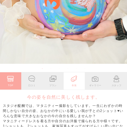
TOP
口コミ
プラン
衣装
ギャラリー
スタッフ
今の姿を自然に美しく残します。
スタジオ醍醐では、マタニティー撮影をしています。一生にわずかの時
間しかない自分の姿、おなかの中にいる愛しい我が子との2ショット♥い
ろんな意味で大きなおなかの今の自分を残しませんか？
マタニティードレスを着る方や自分のお洋服で撮られる方や様々です。
1ショットも、2ショットも、家族写真もすべてがすばらしい思い出にな