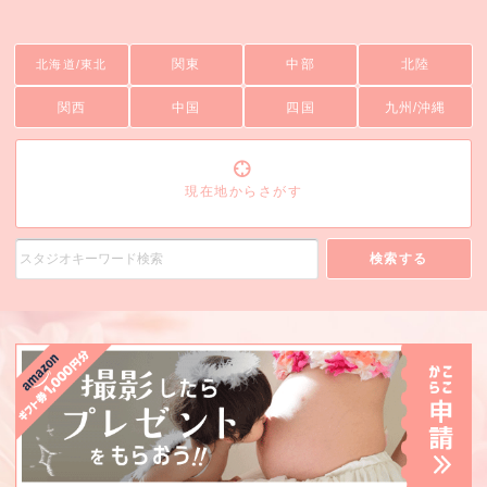
関東
中部
北陸
北海道/東北
関西
中国
四国
九州/沖縄
現在地からさがす
検索する