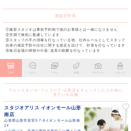
感染症対策
①撮影スタジオは事前予約制で他のお客様とは一緒になりません
②空調で換気に配慮しています
③スタッフの手の消毒を行なっている他、社内ルールとしてスタッフ
自身の感染予防や出社に関する規定を設けて、対策を行なっています
④毎日会場の掃除や什器･道具の除菌を行なっています
TOP
口コミ
プラン
衣装
ギャラリー
スタッフ
フォトスタジオ･フェリーク 山形店をチェックした人が他に
見ている店舗
スタジオアリス イオンモール山形
南店
山形県山形市若宮3-7-8イオンモール山形南
2F
⇒山交バス 千歳公園待合所行二ツ橋より徒