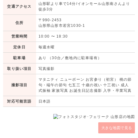
山形駅より車で14分/イオンモール山形南さんより
交通アクセス
徒歩3分
〒990-2453
住所
山形県山形市若宮1030-1
営業時間
10:00
〜
18:30
定休日
毎週水曜
駐車場
あり （30台／敷地内に駐車場有）
取り扱い項目
写真撮影
マタニティ ニューボーン お宮参り（初宮） 桃の節
撮影項目
句・端午の節句 七五三 十歳の祝い 十三祝い 成人
式振袖 家族写真 お誕生日記念撮影 入学・卒業写真
対応可能言語
日本語
大きな地図で見る