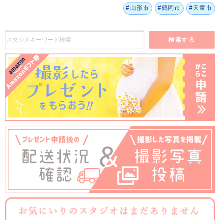
#山形市
#鶴岡市
#天童市
検索する