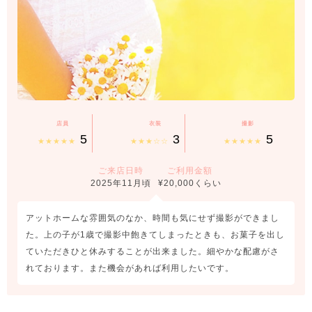
店員
衣装
撮影
5
3
5
★★★★★
★★★☆☆
★★★★★
ご来店日時
ご利用金額
2025年11月頃
¥20,000くらい
アットホームな雰囲気のなか、時間も気にせず撮影ができまし
た。上の子が1歳で撮影中飽きてしまったときも、お菓子を出し
ていただきひと休みすることが出来ました。細やかな配慮がさ
れております。また機会があれば利用したいです。