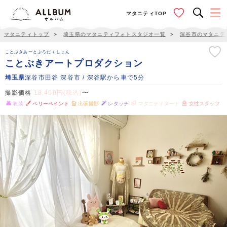
マタニティTOP
マタニティトップ
＞
埼玉県のマタニティフォトスタジオ一覧
＞
深谷市のマタニテ
ことぶきあーとぷろだくしょん
ことぶきアートプロダクション
埼玉県
深谷市田谷 深谷市 / 深谷駅から車で5分
撮影価格
18,400円(税込)
〜
衣装
ベリーペイント
出張撮影
レタッチ
マタニティヌード
女性スタッフ