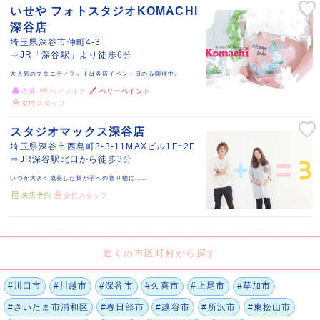
いせや フォトスタジオKOMACHI
深谷店
埼玉県深谷市仲町4-3
⇒JR「深谷駅」より徒歩6分
大人気のマタニティフォトは各店イベント日のみ開催中♪
衣装
ヘアメイク
ベリーペイント
女性スタッフ
スタジオマックス深谷店
埼玉県深谷市西島町3-3-11MAXビル1F~2F
⇒JR深谷駅北口から徒歩3分
いつか大きく成長した我が子への贈り物に.....
来店予約
女性スタッフ
近くの市区町村から探す
#川口市
#川越市
#深谷市
#久喜市
#上尾市
#草加市
#さいたま市浦和区
#春日部市
#越谷市
#所沢市
#東松山市