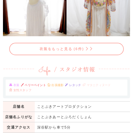
衣装をもっと見る (6件)
衣装
ベリーペイント
出張撮影
レタッチ
マタニティヌード
女性スタッフ
店舗名
ことぶきアートプロダクション
店舗名ふりがな
ことぶきあーとぷろだくしょん
交通アクセス
深谷駅から車で5分