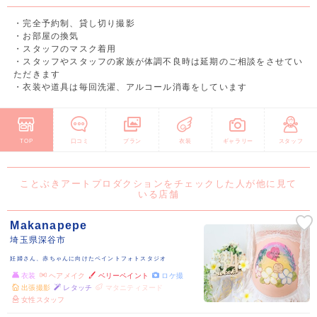
・完全予約制、貸し切り撮影
・お部屋の換気
・スタッフのマスク着用
・スタッフやスタッフの家族が体調不良時は延期のご相談をさせてい
ただきます
・衣装や道具は毎回洗濯、アルコール消毒をしています
TOP
口コミ
プラン
衣装
ギャラリー
スタッフ
ことぶきアートプロダクションをチェックした人が他に見て
いる店舗
Makanapepe
埼玉県深谷市
妊婦さん、赤ちゃんに向けたペイントフォトスタジオ
衣装
ヘアメイク
ベリーペイント
ロケ撮
出張撮影
レタッチ
マタニティヌード
女性スタッフ