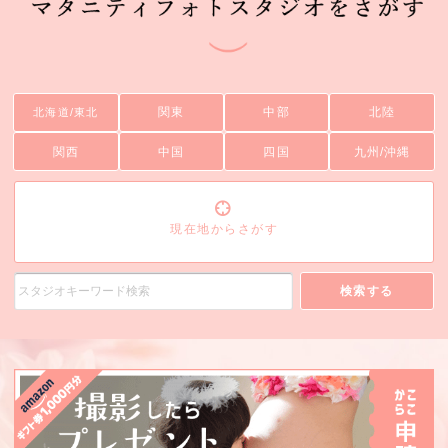
関東
中部
北陸
北海道/東北
関西
中国
四国
九州/沖縄
現在地からさがす
検索する