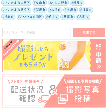
#さいたま市大宮区
#狭山市
#ふじみ野市
#熊谷市
#さいたま市見沼区
#新座市
#加須市
#本庄市
#行田市
#鴻巣市
#さいたま市南区
#桶川市
#三郷市
#入間市
検索する