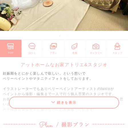
TOP
口コミ
プラン
衣装
ギャラリー
スタッフ
アットホームなお家アトリエ&スタジオ
妊娠期をとにかく楽しんで欲しい。という想いで
ベリーペイントやマタニティフォトをしております。
イラストレーターでもありベリーペイントアーティストのtanioが
ペイントから撮影・編集まで一人で行う個人営業のスタジオです。
お友達のお家へ遊びに行くような感覚で気軽にお越しいただけたらと思
続きを表示
います。
お子様達も緊張せずに遊びながらお写真撮っています!
現在tanio自身が妊娠中につきお休みをいただいております。
再開は未定ですが、11月以降年内の再開を目指しております。