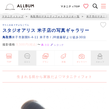
マタニティTOP
マタニティトップ
＞
鳥取県のマタニティフォトスタジオ一覧
＞
米子市のマタニテ
すたじおありすよなごてん
スタジオアリス 米子店の写真ギャラリー
鳥取県
米子市新開6-4-11 米子市 / JR後藤駅より徒歩30分
撮影価格
5,500円(税込)
〜
衣装
レタッチ
TOP
口コミ
プラン
衣装
ギャラリー
スタッフ
生まれる前から家族だよ♡マタニティフォト