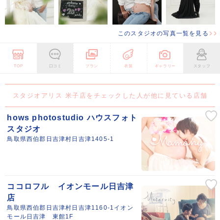
このスタジオの写真一覧を見る
TOP
口コミ
プラン
衣装
ギャラリー
スタッフ
スタジオアリス 米子店をチェックした人が他に見ている店舗
hows photostudio ハウスフォト
スタジオ
鳥取県西伯郡日吉津村日吉津1405-1
ココロフル イオンモール日吉津
店
鳥取県西伯郡日吉津村日吉津1160-1イオン
モール日吉津 東館1F