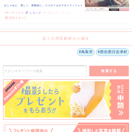
おしゃれに、美しく、感動的に...ココロフルのマタニティフォト
ヘアメイク
レタッチ
マタニティヌード
女性スタッフ
近くの市区町村から探す
#鳥取市
#西伯郡日吉津村
検索する