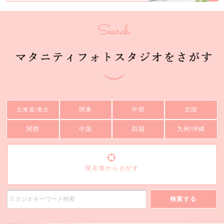
関東
中部
北陸
北海道/東北
関西
中国
四国
九州/沖縄
現在地からさがす
検索する