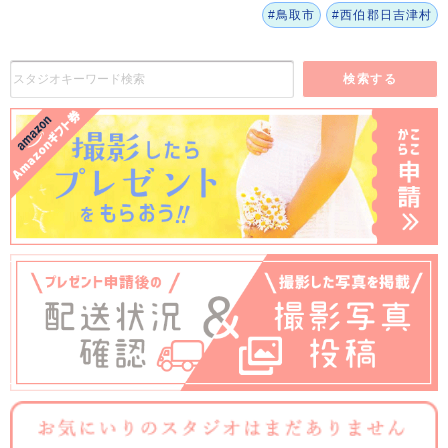
#鳥取市
#西伯郡日吉津村
検索する