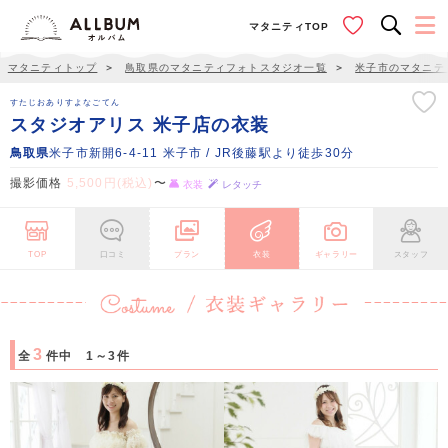
マタニティTOP
マタニティトップ
＞
鳥取県のマタニティフォトスタジオ一覧
＞
米子市のマタニテ
すたじおありすよなごてん
スタジオアリス 米子店の衣装
鳥取県
米子市新開6-4-11 米子市 / JR後藤駅より徒歩30分
撮影価格
5,500円(税込)
〜
衣装
レタッチ
TOP
口コミ
プラン
衣装
ギャラリー
スタッフ
3
全
件中 1～3件