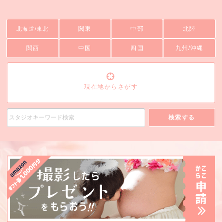
関東
中部
北陸
北海道/東北
関西
中国
四国
九州/沖縄
現在地からさがす
検索する