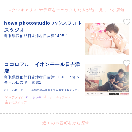
スタジオアリス 米子店をチェックした人が他に見ている店舗
hows photostudio ハウスフォト
スタジオ
鳥取県西伯郡日吉津村日吉津1405-1
ココロフル イオンモール日吉津
店
鳥取県西伯郡日吉津村日吉津1160-1イオン
モール日吉津 東館1F
おしゃれに、美しく、感動的に...ココロフルのマタニティフォト
ヘアメイク
レタッチ
マタニティヌード
女性スタッフ
近くの市区町村から探す