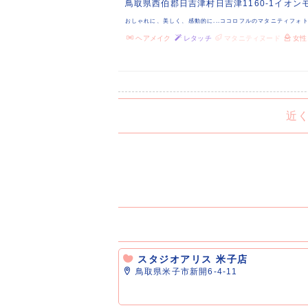
鳥取県西伯郡日吉津村日吉津1160-1イオン
おしゃれに、美しく、感動的に...ココロフルのマタニティフォ
ヘアメイク
レタッチ
マタニティヌード
女性
近
スタジオアリス 米子店
鳥取県米子市新開6-4-11