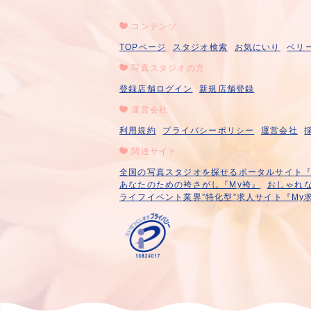
コンテンツ
TOPページ
スタジオ検索
お気にいり
ベリ
写真スタジオの方
登録店舗ログイン
新規店舗登録
運営会社
利用規約
プライバシーポリシー
運営会社
関連サイト
全国の写真スタジオを探せるポータルサイト『A
あなたのための袴さがし『My袴』
おしゃれな
ライフイベント業界”特化型”求人サイト『My