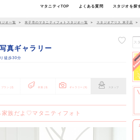
マタニティTOP
よくある質問
スタジオを探
タジオ一覧
＞
米子市のマタニティフォトスタジオ一覧
＞
スタジオアリス 米子店
＞
の写真ギャラリー
より徒歩30分
プラン
(2)
衣装
(3)
ギャラリー
(9)
スタッフ
ら家族だよ♡マタニティフォト