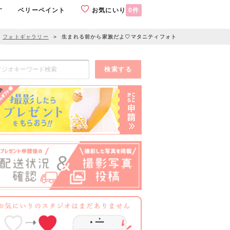
す
ベリーペイント
お気にいり
0
件
フォトギャラリー
＞
生まれる前から家族だよ♡マタニティフォト
検索する