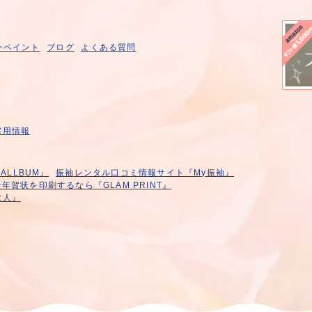
ーペイント
ブログ
よくある質問
採用情報
LLBUM』
振袖レンタル口コミ情報サイト『My振袖』
年賀状を印刷するなら『GLAM PRINT』
求人』