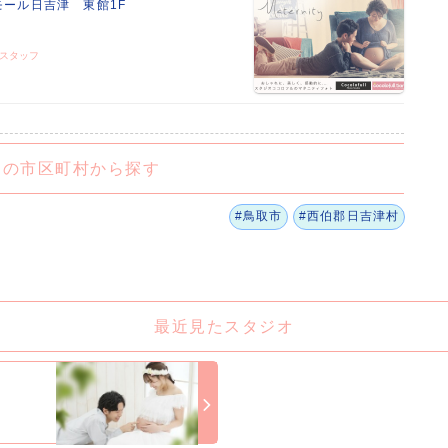
モール日吉津 東館1F
ト
スタッフ
くの市区町村から探す
#鳥取市
#西伯郡日吉津村
最近見たスタジオ