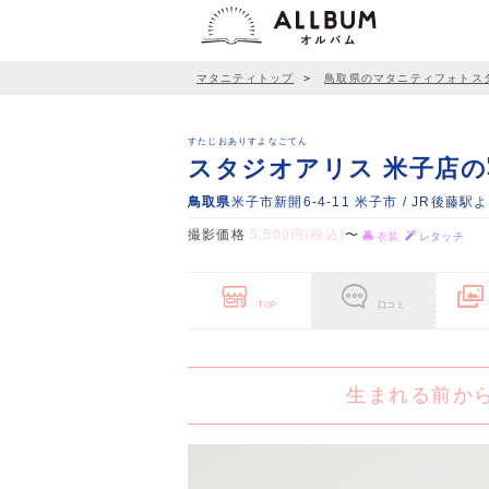
マタニティトップ
＞
鳥取県のマタニティフォトス
すたじおありすよなごてん
スタジオアリス 米子店
鳥取県
米子市新開6-4-11 米子市 / JR後藤駅
撮影価格
5,500円(税込)
〜
衣装
レタッチ
TOP
口コミ
生まれる前か