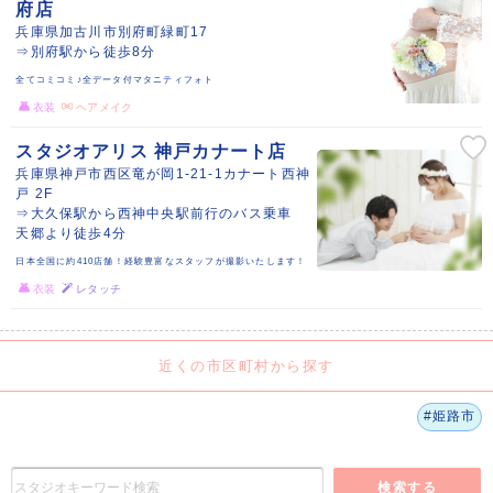
府店
兵庫県加古川市別府町緑町17
⇒別府駅から徒歩8分
全てコミコミ♪全データ付マタニティフォト
衣装
ヘアメイク
スタジオアリス 神戸カナート店
兵庫県神戸市西区竜が岡1-21-1カナート西神
戸 2F
⇒大久保駅から西神中央駅前行のバス乗車
天郷より徒歩4分
日本全国に約410店舗！経験豊富なスタッフが撮影いたします！
衣装
レタッチ
近くの市区町村から探す
#姫路市
検索する