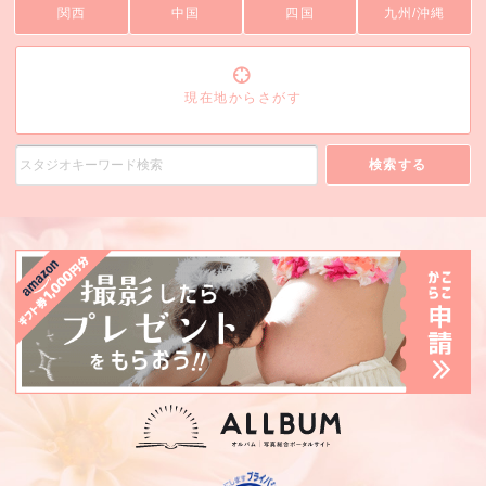
関西
中国
四国
九州/沖縄
現在地からさがす
検索する