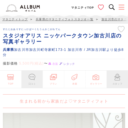
マタニティTOP
マタニティトップ
＞
兵庫県のマタニティフォトスタジオ一覧
＞
加古川市のマタニ
すたじおありすにっけぱーくたうんかこがわてん
スタジオアリス ニッケパークタウン加古川店の
写真ギャラリー
兵庫県
加古川市加古川町寺家町173-1 加古川市 / JR加古川駅より徒歩8
分
撮影価格
5,500円(税込)
〜
衣装
レタッチ
TOP
口コミ
プラン
衣装
ギャラリー
スタッフ
生まれる前から家族だよ♡マタニティフォト