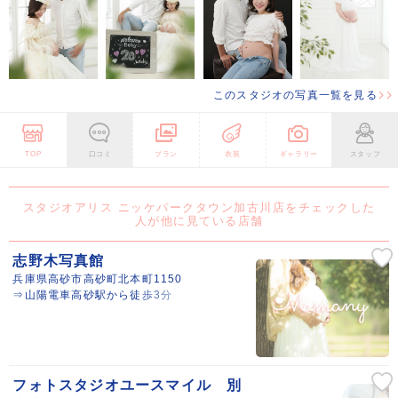
このスタジオの写真一覧を見る
TOP
口コミ
プラン
衣装
ギャラリー
スタッフ
スタジオアリス ニッケパークタウン加古川店をチェックした
人が他に見ている店舗
志野木写真館
兵庫県高砂市高砂町北本町1150
⇒山陽電車高砂駅から徒歩3分
フォトスタジオユースマイル 別