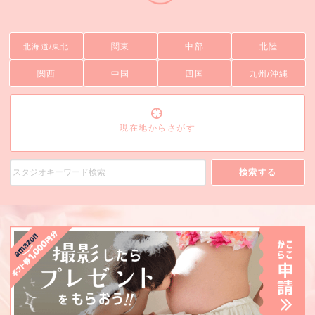
関東
中部
北陸
北海道/東北
関西
中国
四国
九州/沖縄
現在地からさがす
検索する