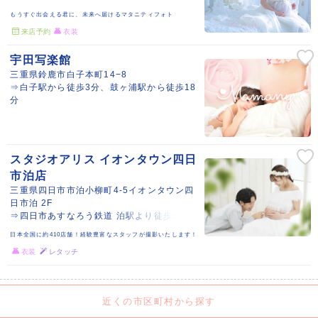
もうすぐ出会える君に、未来へ届けるマタニティフォト
来店予約
衣装
宇田写楽館
三重県鈴鹿市白子本町14−8
⇒白子駅から徒歩3分、鼓ヶ浦駅から徒歩18
分
スタジオアリス イオンタウン四日
市泊店
三重県四日市市泊小柳町4-5イオンタウン四
日市泊 2F
⇒四日市あすなろう鉄道 泊駅より徒歩5分
日本全国に約410店舗！経験豊富なスタッフが撮影いたします！
衣装
レタッチ
近くの市区町村から探す