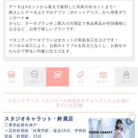
データは3カットから最大で撮影した写真の全カットまで！
購入したデータはスマホアプリ「ポケットアリス」から簡単ダウ
ンロード★
さらに、データプランをご購入の方限定で単品商品が特別価格に
なるなど、お得で嬉しいプランです。
マタニティデータプランは全カットが美肌加工仕上げです！
デジタル加工により、お肌のトラブルを目立たなくし、お肌をや
わらかで明るい印象に仕上げます。
TOP
口コミ
プラン
衣装
ギャラリー
スタッフ
スタジオアリス イオンモール鈴鹿店をチェックした人が他に
見ている店舗
スタジオキャラット・鈴鹿店
三重県鈴鹿市神戸
⇒近鉄鈴鹿線「鈴鹿市駅」徒歩15分、伊勢鉄
道線「鈴鹿駅」15分