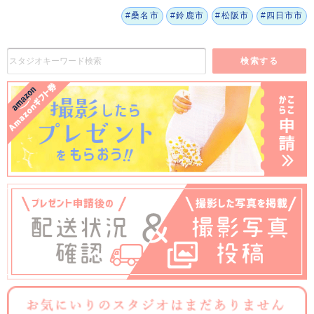
#桑名市
#鈴鹿市
#松阪市
#四日市市
検索する