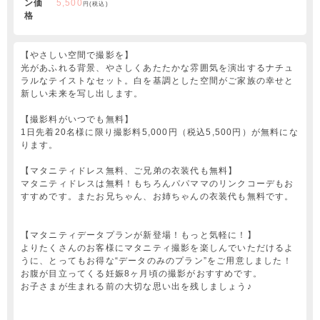
ン価
5,500
円(税込)
格
【やさしい空間で撮影を】
光があふれる背景、やさしくあたたかな雰囲気を演出するナチュ
ラルなテイストなセット。白を基調とした空間がご家族の幸せと
新しい未来を写し出します。
【撮影料がいつでも無料】
1日先着20名様に限り撮影料5,000円（税込5,500円）が無料にな
ります。
【マタニティドレス無料、ご兄弟の衣装代も無料】
マタニティドレスは無料！もちろんパパママのリンクコーデもお
すすめです。またお兄ちゃん、お姉ちゃんの衣装代も無料です。
【マタニティデータプランが新登場！もっと気軽に！】
よりたくさんのお客様にマタニティ撮影を楽しんでいただけるよ
うに、とってもお得な“データのみのプラン”をご用意しました！
お腹が目立ってくる妊娠8ヶ月頃の撮影がおすすめです。
お子さまが生まれる前の大切な思い出を残しましょう♪