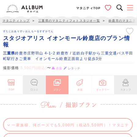
マタニティTOP
マタニティトップ
＞
三重県のマタニティフォトスタジオ一覧
＞
鈴鹿市のマタニテ
すたじおありすいおんもーるすずかてん
スタジオアリス イオンモール鈴鹿店のプラン情
報
三重県
鈴鹿市庄野羽山 4-1-2 鈴鹿市 / 近鉄白子駅から三重交通バス平田
町駅行きご乗車 イオンモール鈴鹿正面前より徒歩3分
撮影価格
5,500円(税込)
〜
衣装
レタッチ
TOP
口コミ
プラン
衣装
ギャラリー
スタッフ
一家族様、何ポーズでも5,000円（税込5,500円）！マタニテ
ィフォト