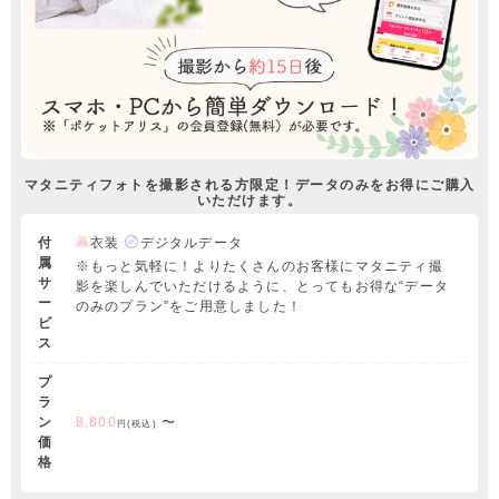
マタニティフォトを撮影される方限定！データのみをお得にご購入
いただけます。
付
衣装
デジタルデータ
属
※もっと気軽に！よりたくさんのお客様にマタニティ撮
サ
影を楽しんでいただけるように、とってもお得な“データ
ー
のみのプラン”をご用意しました！
ビ
ス
プ
ラ
ン
8,800
〜
円(税込)
価
格