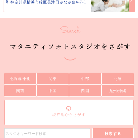
神奈川県横浜市緑区長津田みなみ台4-7-1
関東
中部
北陸
北海道/東北
関西
中国
四国
九州/沖縄
現在地からさがす
検索する