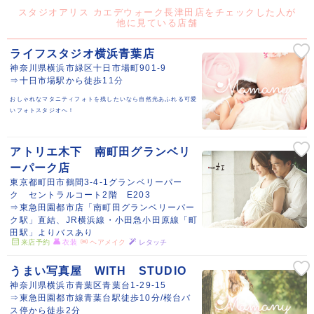
スタジオアリス カエデウォーク長津田店をチェックした人が
他に見ている店舗
ライフスタジオ横浜青葉店
神奈川県横浜市緑区十日市場町901-9
⇒十日市場駅から徒歩11分
おしゃれなマタニティフォトを残したいなら自然光あふれる可愛
いフォトスタジオへ！
アトリエ木下 南町田グランベリ
ーパーク店
東京都町田市鶴間3-4-1グランベリーパー
ク セントラルコート2階 E203
⇒東急田園都市店「南町田グランベリーパー
ク駅」直結、JR横浜線・小田急小田原線「町
田駅」よりバスあり
来店予約
衣装
ヘアメイク
レタッチ
うまい写真屋 WITH STUDIO
神奈川県横浜市青葉区青葉台1-29-15
⇒東急田園都市線青葉台駅徒歩10分/桜台バ
ス停から徒歩2分