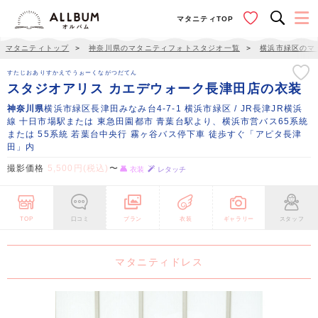
マタニティTOP
マタニティトップ
＞
神奈川県のマタニティフォトスタジオ一覧
＞
横浜市緑区のマ
すたじおありすかえでうぉーくながつだてん
スタジオアリス カエデウォーク長津田店の衣装
神奈川県
横浜市緑区長津田みなみ台4-7-1 横浜市緑区 / JR長津JR横浜
線 十日市場駅または 東急田園都市 青葉台駅より、横浜市営バス65系統
または 55系統 若葉台中央行 霧ヶ谷バス停下車 徒歩すぐ「アピタ長津
田」内
撮影価格
5,500円(税込)
〜
衣装
レタッチ
TOP
口コミ
プラン
衣装
ギャラリー
スタッフ
マタニティドレス