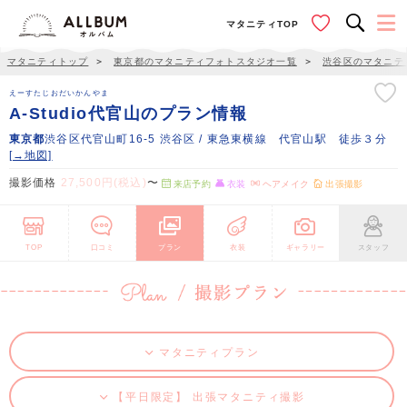
マタニティTOP
マタニティトップ
＞
東京都のマタニティフォトスタジオ一覧
＞
渋谷区のマタニテ
えーすたじおだいかんやま
A-Studio代官山のプラン情報
東京都
渋谷区代官山町16-5 渋谷区 / 東急東横線 代官山駅 徒歩３分
[→地図]
撮影価格
27,500円(税込)
〜
来店予約
衣装
ヘアメイク
出張撮影
TOP
口コミ
プラン
衣装
ギャラリー
スタッフ
マタニティプラン
【平日限定】 出張マタニティ撮影