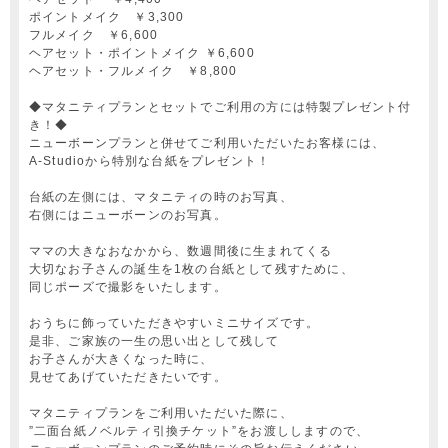
ポイントメイク ￥3,300
フルメイク ￥6,600
ヘアセット・ポイントメイク ￥6,600
ヘアセット・フルメイク ￥8,800
◆マタニティプランとセットでご利用の方には特製プレゼント付
き！◆
ニューボーンプランと併せてご利用いただいたお客様には、
A-Studioから特別な台紙をプレゼント！
台紙の左側には、マタニティの時のお写真、
右側にはニューボーンのお写真。
ママの大きなおなかから、数週間後に生まれてくる
大切なお子さんの誕生を1枚の台紙として残すために、
同じポーズで撮影をいたします。
おうちに飾っていただきやすいミニサイズです。
是非、ご家族の一生の思い出として残して
お子さんが大きくなった時に、
見せてあげていただきたいです。
マタニティプランをご利用いただいた際に、
”二面台紙ノベルティ引換チケット”をお渡ししますので、