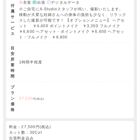
衣装
出張
デジタルデータ
付
※ご自宅にA-Studioスタッフが伺い、撮影いたします。
属
移動が大変な妊婦さんへの身体の負担も少なく、リラック
サ
スした撮影が可能です！ 【オプションメニュー】 ヘアセ
ー
ット ￥4,400 ポイントメイク ￥3,300 フルメイク
ビ
￥6,600 ヘアセット・ポイントメイク ￥6,600 ヘアセッ
ス
ト・フルメイク ￥8,800
目
安
所
1時間半程度
要
時
間
プ
ラ
ン
27,500
円(税込)
価
格
料金：27,500円(税込)
カット数：30Cut
出張料金込み