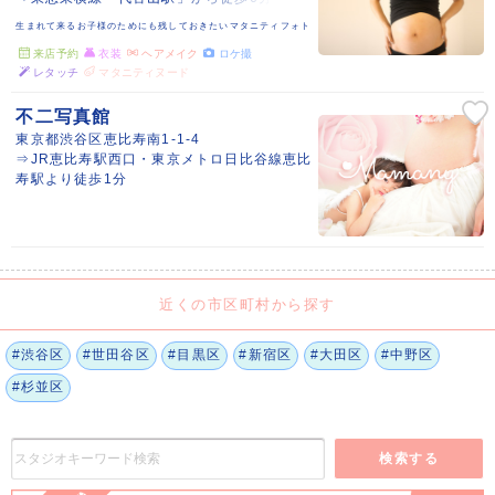
生まれて来るお子様のためにも残しておきたいマタニティフォト
来店予約
衣装
ヘアメイク
ロケ撮
レタッチ
マタニティヌード
不二写真館
東京都渋谷区恵比寿南1-1-4
⇒JR恵比寿駅西口・東京メトロ日比谷線恵比
寿駅より徒歩1分
近くの市区町村から探す
#渋谷区
#世田谷区
#目黒区
#新宿区
#大田区
#中野区
#杉並区
検索する