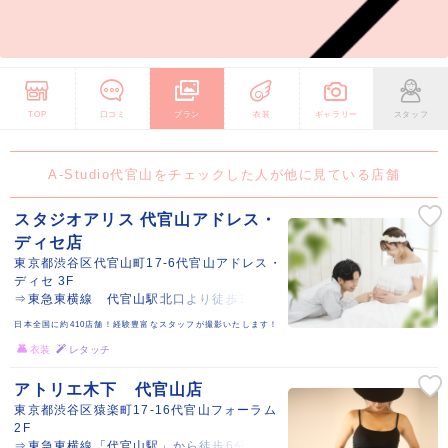
TOP
口コミ
プラン
衣装
ギャラリー
スタッフ
A-Studio代官山をチェックした人が他に見ている店舗
スタジオアリス 代官山アドレス・
ディセ店
東京都渋谷区代官山町17-6代官山アドレス・
ディセ 3F
⇒東急東横線 代官山駅北口より徒歩1分
日本全国に約410店舗！経験豊富なスタッフが撮影いたします！
衣装
レタッチ
アトリエ木下 代官山店
東京都渋谷区猿楽町17-16代官山フォーラム
2F
⇒東急東横線「代官山駅」から徒歩6分