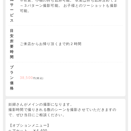
※衣装、小物の持ち込み可能。 衣装は持ち込み含めて２
サ
～３パターン撮影可能。 お子様とのツーショットも撮影
ー
可能。
ビ
ス
目
安
所
ご来店からお帰り頂くまで約２時間
要
時
間
プ
ラ
ン
38,500
円(税込)
価
格
妊婦さんがメインの撮影になります。
撮影時間で撮りきれる数のシーンを撮影させていただきますの
で、ぜひ当日にご相談ください。
【オプションメニュー】
ヘアセット ￥4,400