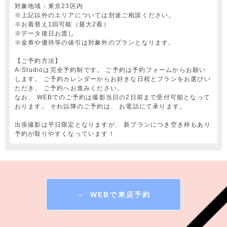
対象地域：東京23区内
※上記以外のエリアについては別途ご相談ください。
※お着替え1回可能（最大2着）
※データ後日お渡し
※金券や優待等の値引は対象外のプランとなります。
【ご予約方法】
A-Studioは完全予約制です。 ご予約は予約フォームからお願い
します。 ご予約カレンダーからお好きな日程とプランをお選びい
ただき、 ご予約へお進みください。
なお、 WEBでのご予約は撮影当日の2日前まで受付可能となって
おります。 それ以降のご予約は、 お電話にて承ります。
出張撮影は平日限定となりますが、 新プランにつき空き枠もあり
予約が取りやすくなっています！
→
WEBで来店予約