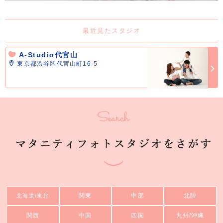
最近見たスタジオ
A-Studio代官山
東京都渋谷区代官山町16-5
関東
中部
北陸
北海道/東北
関西
中国
四国
九州/沖縄