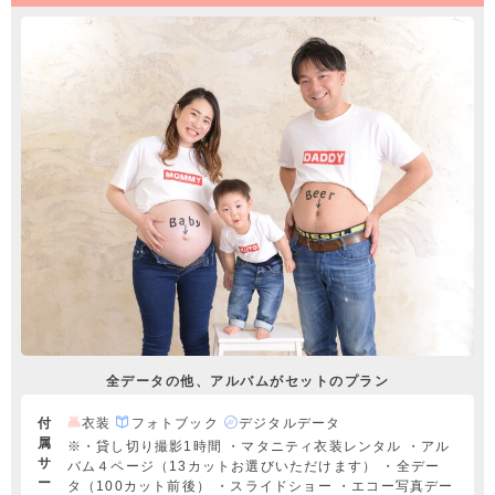
全データの他、アルバムがセットのプラン
付
衣装
フォトブック
デジタルデータ
属
※・貸し切り撮影1時間 ・マタニティ衣装レンタル ・アル
サ
バム４ページ（13カットお選びいただけます） ・全デー
ー
タ（100カット前後） ・スライドショー ・エコー写真デー