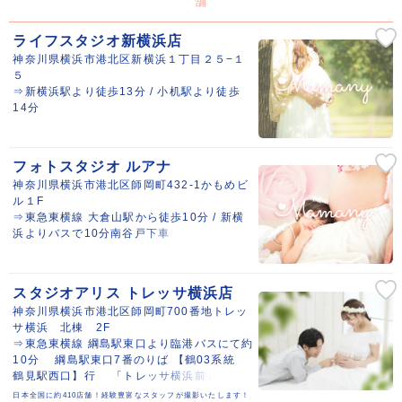
舗
ライフスタジオ新横浜店
神奈川県横浜市港北区新横浜１丁目２５−１
５
⇒新横浜駅より徒歩13分 / 小机駅より徒歩
14分
フォトスタジオ ルアナ
神奈川県横浜市港北区師岡町432-1かもめビ
ル１F
⇒東急東横線 大倉山駅から徒歩10分 / 新横
浜よりバスで10分南谷戸下車
スタジオアリス トレッサ横浜店
神奈川県横浜市港北区師岡町700番地トレッ
サ横浜 北棟 2F
⇒東急東横線 綱島駅東口より臨港バスにて約
10分 綱島駅東口7番のりば 【鶴03系統
鶴見駅西口】行 「トレッサ横浜前」下車す
ぐ
日本全国に約410店舗！経験豊富なスタッフが撮影いたします！