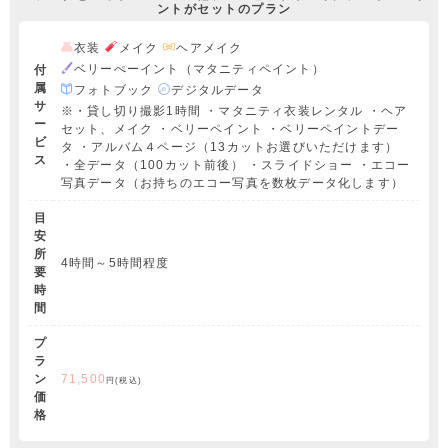
ントがセットのプラン
衣装
メイク
ヘアメイク
ベリーぺーイント（マタニティペイント）
付
属
フォトブック
デジタルデータ
サ
※・貸し切り撮影1時間 ・マタニティ衣装レンタル ・ヘア
ー
セット、メイク ・ベリーペイント ・ベリーペイントデー
ビ
タ ・アルバム４ページ（13カットお選びいただけます）
ス
・全データ（100カット前後） ・スライドショー ・エコー
写真データ（お持ちのエコー写真を数枚データ化します）
目
安
所
4時間～5時間程度
要
時
間
プ
ラ
ン
71,500
円(税込)
価
格