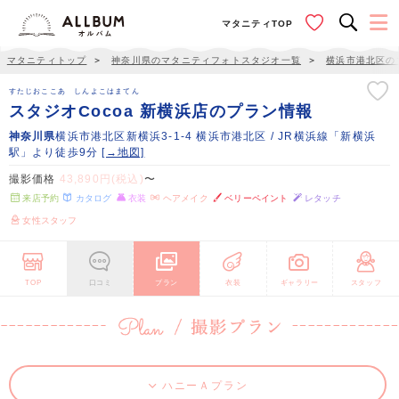
マタニティTOP
マタニティトップ
＞
神奈川県のマタニティフォトスタジオ一覧
＞
横浜市港北区の
すたじおここあ しんよこはまてん
スタジオCocoa 新横浜店のプラン情報
神奈川県
横浜市港北区新横浜3-1-4 横浜市港北区 / JR横浜線「新横浜
駅」より徒歩9分
[→地図]
撮影価格
43,890円(税込)
〜
来店予約
カタログ
衣装
ヘアメイク
ベリーペイント
レタッチ
女性スタッフ
TOP
口コミ
プラン
衣装
ギャラリー
スタッフ
ハニーＡプラン