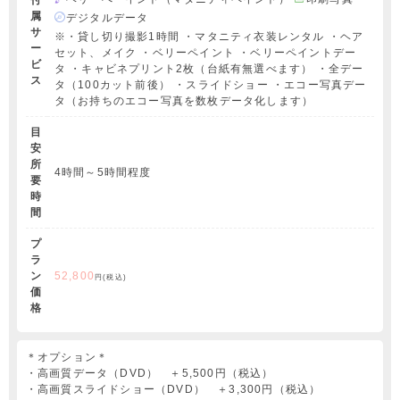
属
デジタルデータ
サ
※・貸し切り撮影1時間 ・マタニティ衣装レンタル ・ヘア
ー
セット、メイク ・ベリーペイント ・ベリーペイントデー
ビ
タ ・キャビネプリント2枚（台紙有無選べます） ・全デー
ス
タ（100カット前後） ・スライドショー ・エコー写真デー
タ（お持ちのエコー写真を数枚データ化します）
目
安
所
4時間～5時間程度
要
時
間
プ
ラ
ン
52,800
円(税込)
価
格
＊オプション＊
・高画質データ（DVD） ＋5,500円（税込）
・高画質スライドショー（DVD） ＋3,300円（税込）