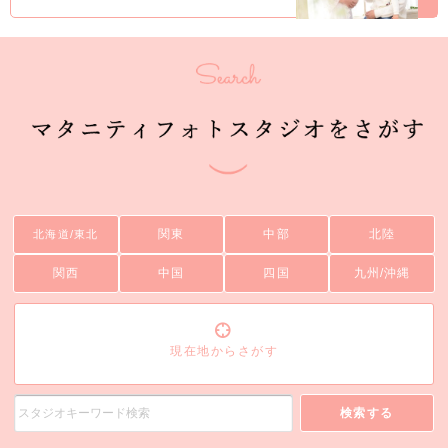
関東
中部
北陸
北海道/東北
関西
中国
四国
九州/沖縄
現在地からさがす
検索する