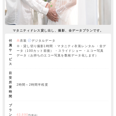
マタニティドレス貸し出し、撮影、全データプランです。
付
衣装
デジタルデータ
属
※・貸し切り撮影1時間 ・マタニティ衣装レンタル ・全デ
サ
ータ（100カット前後） ・スライドショー ・エコー写真
ー
データ（お持ちのエコー写真を数枚データ化します）
ビ
ス
目
安
所
2時間～2時間半程度
要
時
間
プ
ラ
ン
43,890
円(税込)