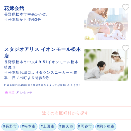
花嫁会館
長野県松本市中央1-7-25
⇒松本駅から徒歩3分
スタジオアリス イオンモール松本
店
長野県松本市中央4-9-51イオンモール松本
晴庭 3F
⇒松本駅お城口よりタウンスニーカーへ乗
車 日ノ出町より徒歩3分
日本全国に約410店舗！経験豊富なスタッフが撮影いたします！
衣装
レタッチ
近くの市区町村から探す
#長野市
#松本市
#上田市
#佐久市
#岡谷市
#駒ヶ根市