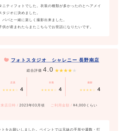
タニティフォトでした。衣装の種類が多かったのとヘアメイ
スタジオに決めました。
、パパと一緒に楽しく撮影出来ました。
子供が産まれたらまたこちらでお世話になりたいです。
フォトスタジオ シャレニー 長野南店
4.0
総合評価
店員
衣装
撮影
4
4
4
★★★★☆
★★★★☆
★★★★☆
ご来店日時
/
2023年03月頃
ご利用金額
/
¥4,000くらい
セットをお願いしました。ペイントでは兄妹の手形や週数・打