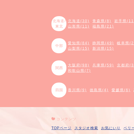
北海道/
北海道(30)
青森県(8)
岩手県(11
東北
山形県(11)
福島県(21)
愛知県(84)
静岡県(49)
岐阜県(2
中部
山梨県(15)
新潟県(15)
大阪府(98)
兵庫県(59)
京都府(3
関西
和歌山県(7)
四国
香川県(9)
徳島県(4)
愛媛県(6)
コンテンツ
TOPページ
スタジオ検索
お気にいり
ベリ