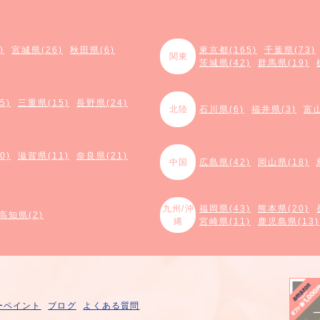
)
宮城県(26)
秋田県(6)
東京都(165)
千葉県(73)
関東
茨城県(42)
群馬県(19)
5)
三重県(15)
長野県(24)
北陸
石川県(6)
福井県(3)
富山
0)
滋賀県(11)
奈良県(21)
中国
広島県(42)
岡山県(18)
九州/沖
福岡県(43)
熊本県(20)
高知県(2)
縄
宮崎県(11)
鹿児島県(13)
ーペイント
ブログ
よくある質問