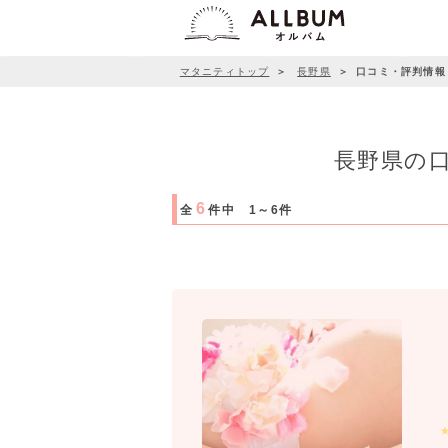
マタニティトップ
＞
長野県
＞
口コミ・評判情報
長野県の
6
全
件中 1～6件