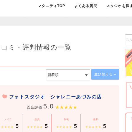
マタニティTOP
よくある質問
スタジオを探
口コミ・評判情報の一覧
並び替える
フォトスタジオ シャレニーあづみの店
5.0
総合評価
メイク
店員
衣装
撮影
5
5
5
5
★★★★★
★★★★★
★★★★★
★★★★★