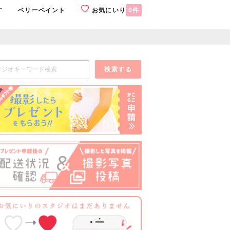
す
ベリーペイント
お気にいり
0
件
検索する