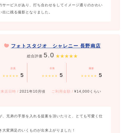
のサービスがあり、打ち合わせをしてイメージ通りのかわい
い出に残る撮影となりました。
フォトスタジオ シャレニー 長野南店
5.0
総合評価
店員
衣装
撮影
5
5
5
★★★★★
★★★★★
★★★★★
ご来店日時
/
2021年10月頃
ご利用金額
/
¥14,000くらい
が、兄弟の手形を入れる提案を頂いたりと、とても可愛く仕
き大変満足のいくものが出来上がりました！