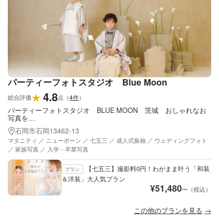
パーティーフォトスタジオ Blue Moon
4.8
★
総合評価
点
（
4
件
）
パーティーフォトスタジオ BLUE MOON 茨城 おしゃれなお
写真を…
石岡市石岡13462-13
マタニティ ／ ニューボーン ／ 七五三 ／ 成人式振袖 ／ ウェディングフォト
／ 家族写真 ／ 入学・卒業写真
【七五三】撮影料0円！わがまま叶う「和装
プラン
＆洋装」大人気プラン
¥
51,480
〜（税込）
この他のプランを見る