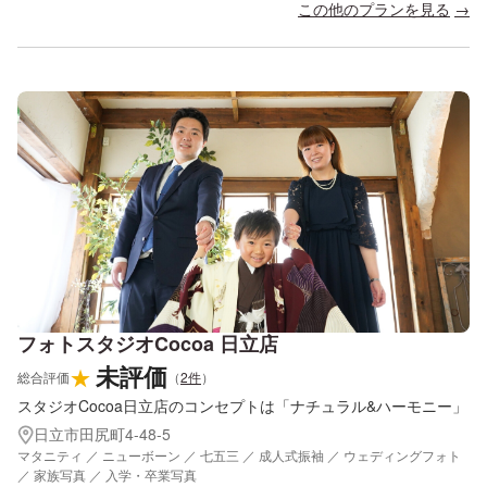
この他のプランを見る
フォトスタジオCocoa 日立店
未評価
★
総合評価
（
2
件
）
スタジオCocoa日立店のコンセプトは「ナチュラル&ハーモニー」
日立市田尻町4-48-5
マタニティ ／ ニューボーン ／ 七五三 ／ 成人式振袖 ／ ウェディングフォト
／ 家族写真 ／ 入学・卒業写真