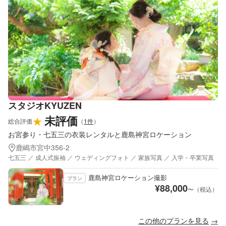
スタジオKYUZEN
未評価
★
総合評価
（
1
件
）
お宮参り・七五三の衣装レンタルと鹿島神宮ロケーション
鹿嶋市宮中356-2
七五三 ／ 成人式振袖 ／ ウェディングフォト ／ 家族写真 ／ 入学・卒業写真
鹿島神宮ロケーション撮影
プラン
¥
88,000
〜（税込）
この他のプランを見る