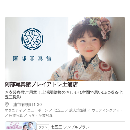
阿部写真館プレイアトレ土浦店
お衣装多数ご用意！土浦駅隣接のおしゃれ空間で思い出に残る七
五三撮影
土浦市有明町1-30
マタニティ ／ ニューボーン ／ 七五三 ／ 成人式振袖 ／ ウェディングフォト
／ 家族写真 ／ 入学・卒業写真
七五三 シンプルプラン
プラン