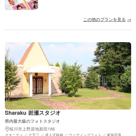
この他のプランを見る
Sharaku 岩瀬スタジオ
県内最大級のフォトスタジオ
桜川市上野原地新田186
マタニティ ／ 七五三 ／ 成人式振袖 ／ ウェディングフォト ／ 家族写真