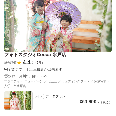
フォトスタジオCocoa 水戸店
4.4
★
総合評価
点
（
5
件
）
完全貸切で、七五三撮影が出来ます！
水戸市見川2丁目3065-5
マタニティ ／ ニューボーン ／ 七五三 ／ ウェディングフォト ／ 家族写真 ／
入学・卒業写真
データプラン
プラン
¥
53,900
〜（税込）