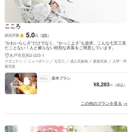
こころ
5.0
★
総合評価
点
（
3
件
）
“かわいらしさ”だけでなく、“かっこよさ”も追求。こんな七五三見
たことない！人と被らない特別な衣装をご用意しています。
水戸市見和2-223-1
マタニティ ／ ニューボーン ／ 七五三 ／ 成人式振袖 ／ 家族写真 ／ 入学・卒
業写真
基本プラン
プラン
¥
8,283
〜（税込）
この他のプランを見る