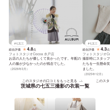
#
七五三
#
七五三
4.8
4.3
★
★
総合評価
点
総合評価
点
フォトスタジオCocoa 水戸店
フォトスタジオCo
お店の人たちが優しくて良かったです。年配の
撮影時にスタッフ
人の服が少なかったのが残念でした。
たちを一生懸命笑
ました。
（
2026
年
3
月）
（
2025
年
12
月）
このスタジオの口コミをもっと見る
このスタ
茨城県
の
七五三
撮影の衣装一覧