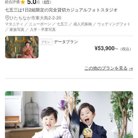
5.0
★
総合評価
点
（
4
件
）
七五三は1日2組限定の完全貸切カジュアルフォトスタジオ
ひたちなか市東大島2-2-20
マタニティ ／ ニューボーン ／ 七五三 ／ 成人式振袖 ／ ウェディングフォト
／ 家族写真 ／ 入学・卒業写真
データプラン
プラン
¥
53,900
〜（税込）
この他のプランを見る