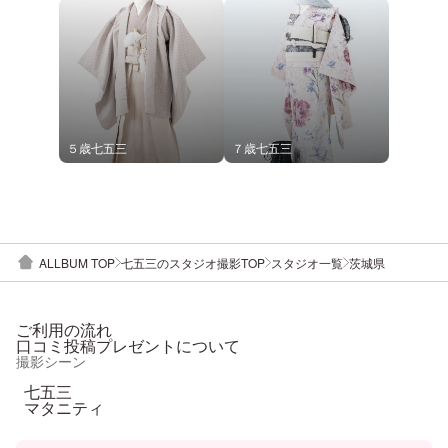
イル
５歳七五三
７歳七五三
ALLBUM TOP
七五三のスタジオ撮影TOP
スタジオ一覧
茨城県
ご利用の流れ
口コミ投稿プレゼントについて
撮影シーン
七五三
マタニティ