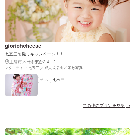
giorichcheese
七五三前撮りキャンペーン！！
土浦市木田余東台2-4-12
マタニティ ／ 七五三 ／ 成人式振袖 ／ 家族写真
七五三
プラン
この他のプランを見る