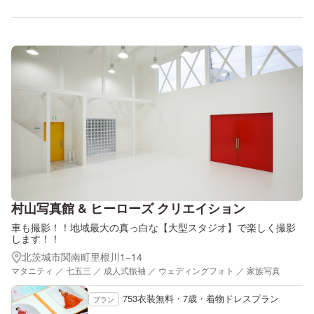
村山写真館 & ヒーローズ クリエイション
車も撮影！！地域最大の真っ白な【大型スタジオ】で楽しく撮影
します！！
北茨城市関南町里根川1−14
マタニティ ／ 七五三 ／ 成人式振袖 ／ ウェディングフォト ／ 家族写真
753衣装無料・7歳・着物ドレスプラン
プラン