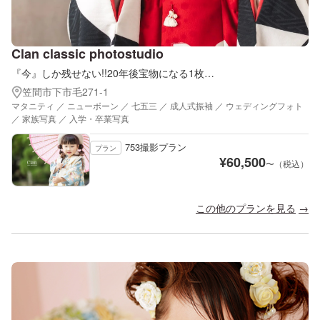
Clan classic photostudio
『今』しか残せない!!20年後宝物になる1枚…
笠間市下市毛271-1
マタニティ ／ ニューボーン ／ 七五三 ／ 成人式振袖 ／ ウェディングフォト
／ 家族写真 ／ 入学・卒業写真
753撮影プラン
プラン
¥
60,500
〜（税込）
この他のプランを見る