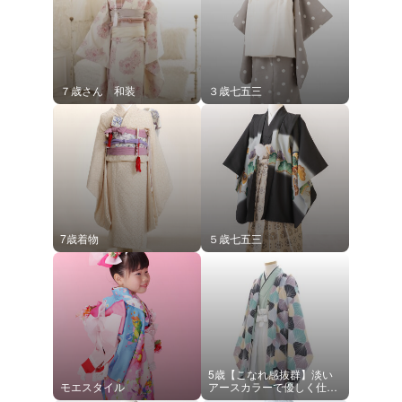
７歳さん 和装
３歳七五三
7歳着物
５歳七五三
5歳【こなれ感抜群】淡い
モエスタイル
アースカラーで優しく仕上
げる、新感覚の男の子スタ