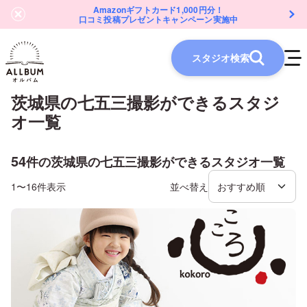
Amazonギフトカード1,000円分！
口コミ投稿プレゼントキャンペーン実施中
スタジオ検索
茨城県
の
七五三
撮影ができるスタジ
オ一覧
54
件の
茨城県
の
七五三
撮影ができるスタジオ一覧
1〜16件表示
並べ替え