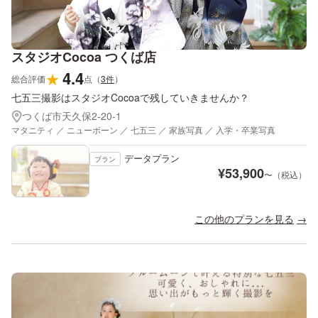
スタジオCocoa つくば店
4.4
★
総合評価
点
（
3
件
）
七五三撮影はスタジオCocoaで残していきませんか？
つくば市天久保2-20-1
マタニティ ／ ニューボーン ／ 七五三 ／ 家族写真 ／ 入学・卒業写真
データプラン
プラン
¥
53,900
〜（税込）
この他のプランを見る