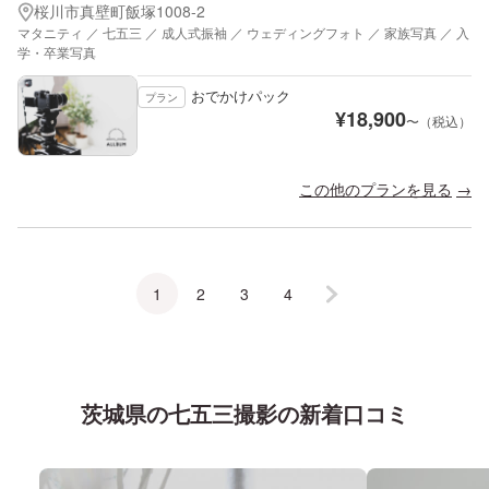
桜川市真壁町飯塚1008-2
マタニティ ／ 七五三 ／ 成人式振袖 ／ ウェディングフォト ／ 家族写真 ／ 入
学・卒業写真
おでかけパック
プラン
¥
18,900
〜（税込）
この他のプランを見る
1
2
3
4
茨城県
の
七五三
撮影の新着口コミ