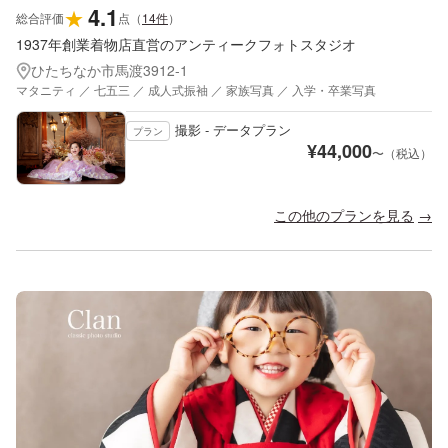
4.1
★
総合評価
点
（
14
件
）
1937年創業着物店直営のアンティークフォトスタジオ
ひたちなか市馬渡3912-1
マタニティ ／ 七五三 ／ 成人式振袖 ／ 家族写真 ／ 入学・卒業写真
撮影 - データプラン
プラン
¥
44,000
〜（税込）
この他のプランを見る