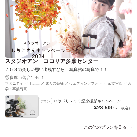
スタジオアン ココリア多摩センター
７５３の楽しい思い出残すなら、写真館の写真で！！
多摩市落合1-46-1
マタニティ ／ 七五三 ／ 成人式振袖 ／ ウェディングフォト ／ 家族写真 ／ 入
学・卒業写真
ハヤドリ７５３記念撮影キャンペーン
プラン
¥
23,500
〜（税込）
この他のプランを見る