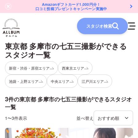
Amazonギフトカード1,000円分！
口コミ投稿プレゼントキャンペーン実施中
スタジオ検索
東京都 多摩市
の
七五三
撮影ができる
スタジオ一覧
新宿・渋谷・原宿エリア
西東京エリア
池袋・上野エリア
中央エリア
江戸川エリア
3
件の
東京都 多摩市
の
七五三
撮影ができるスタジオ
一覧
1〜3件表示
並べ替え