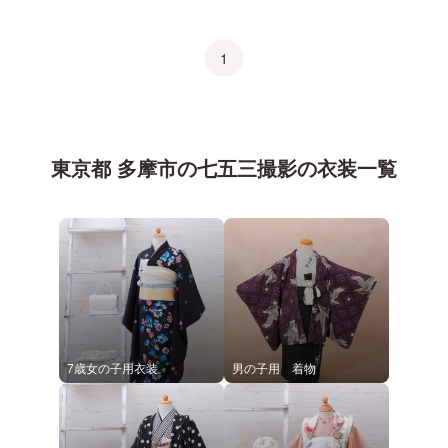
1
東京都 多摩市
の
七五三
撮影の衣装一覧
7歳女の子用衣装
男の子用 着物