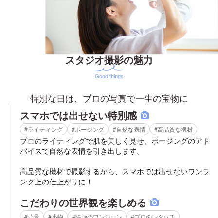
スタジオ撮影の魅力
Good things
特別な日は、プロの写真で一生の宝物に
スマホでは出せない特別感
#ライティング
#ポージング
#自然な表情
#高品質な機材
プロのライティングで肌を美しく見せ、ポージングのアド
バイスで自然な表情を引き出します。
高品質な機材で撮影するから、スマホでは出せないワンラ
ンク上の仕上がりに！
こだわりの世界観を楽しめる
#背景
#小物
#映画のワンシーン
#プロのレタッチ