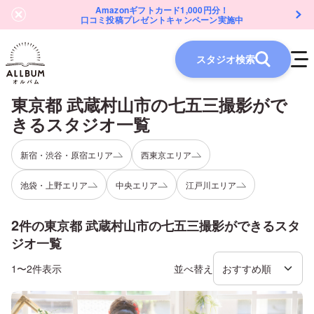
Amazonギフトカード1,000円分！
口コミ投稿プレゼントキャンペーン実施中
スタジオ検索
東京都 武蔵村山市
の
七五三
撮影がで
きるスタジオ一覧
新宿・渋谷・原宿エリア
西東京エリア
池袋・上野エリア
中央エリア
江戸川エリア
2
件の
東京都 武蔵村山市
の
七五三
撮影ができるスタ
ジオ一覧
1〜2件表示
並べ替え