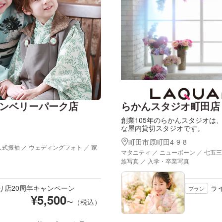
ンベリーパーク店
らかんスタジオ町田店
創業105年のらかんスタジオは
な屋内貸切スタジオです。
町田市原町田4-9-8
人式振袖 ／ ウェディングフォト ／ 家
マタニティ ／ ニューボーン ／ 七五三
族写真 ／ 入学・卒業写真
り店20周年キャンペーン
ラ
プラン
¥
5,500
〜（税込）