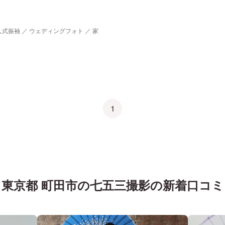
人式振袖 ／ ウェディングフォト ／ 家
1
東京都 町田市
の
七五三
撮影の新着口コミ