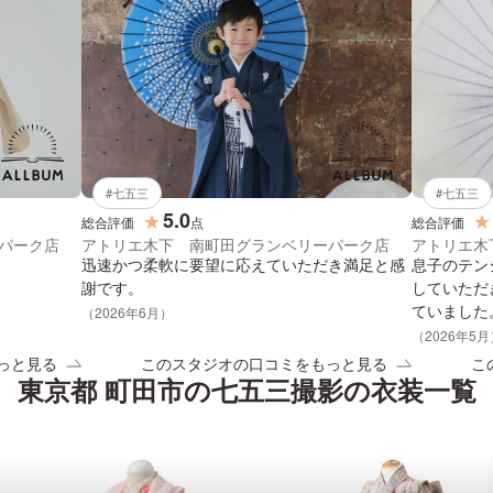
#
七五三
#
七五三
5.0
★
★
総合評価
点
総合評価
パーク店
アトリエ木下 南町田グランベリーパーク店
アトリエ木
迅速かつ柔軟に要望に応えていただき満足と感
息子のテン
謝です。
していただ
ていました
（
2026
年
6
月）
（
2026
年
5
月
っと見る
このスタジオの口コミをもっと見る
こ
東京都 町田市
の
七五三
撮影の衣装一覧