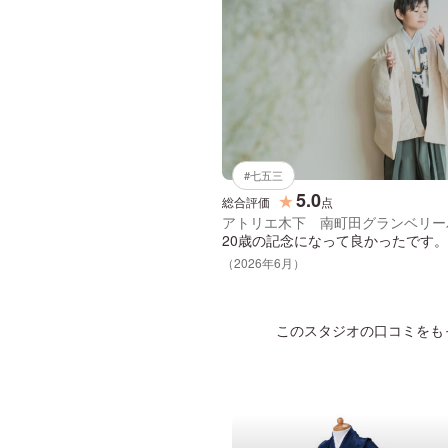
#
七五三
5.0
★
総合評価
点
アトリエ木下 南町田グランベリー
20歳の記念になって良かったです。
（
2026
年
6
月）
このスタジオの口コミをも