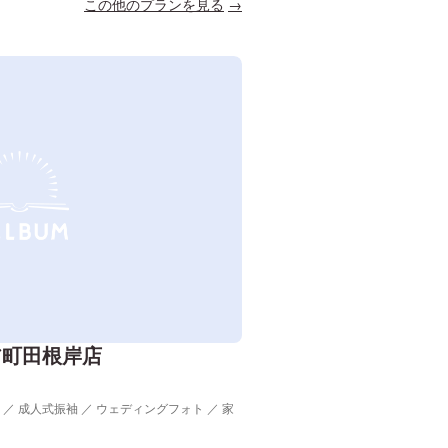
この他のプランを見る
ア町田根岸店
 ／ 成人式振袖 ／ ウェディングフォト ／ 家