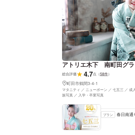
アトリエ木下 南町田グラ
4.7
★
総合評価
点
（
58
件
）
町田市鶴間3-4-1
マタニティ ／ ニューボーン ／ 七五三 ／ 成
族写真 ／ 入学・卒業写真
春日南通
プラン