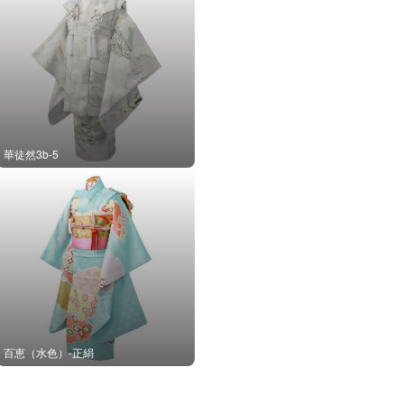
華徒然3b-5
百恵（水色）-正絹