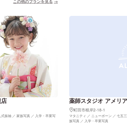
この他のプランを見る
境店
薬師スタジオ アメリ
町田市根岸2-18-1
人式振袖 ／ 家族写真 ／ 入学・卒業写
マタニティ ／ ニューボーン ／ 七五三
族写真 ／ 入学・卒業写真