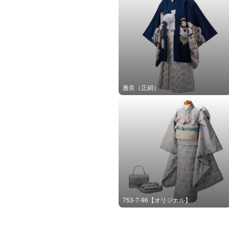
雅良（正絹）
753-7-96【オリジナル】