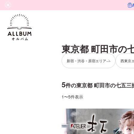
東京都 町田市
の
新宿・渋谷・原宿エリア
西東京
5
件の
東京都 町田市
の
七五三
1〜5件表示