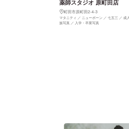
薬師スタジオ 原町田店
町田市原町田2-4-3
マタニティ ／ ニューボーン ／ 七五三 ／ 成
族写真 ／ 入学・卒業写真