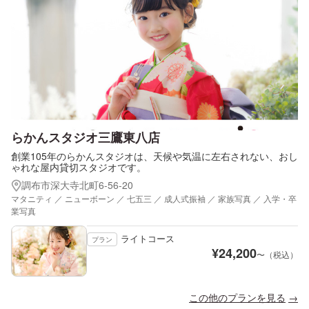
らかんスタジオ三鷹東八店
創業105年のらかんスタジオは、天候や気温に左右されない、おし
ゃれな屋内貸切スタジオです。
調布市深大寺北町6-56-20
マタニティ ／ ニューボーン ／ 七五三 ／ 成人式振袖 ／ 家族写真 ／ 入学・卒
業写真
ライトコース
プラン
¥
24,200
〜（税込）
この他のプランを見る