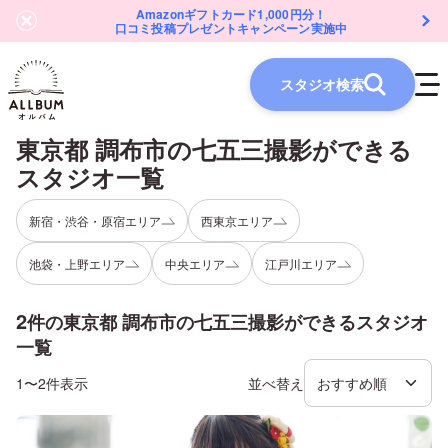
Amazonギフトカード1,000円分！
口コミ投稿プレゼントキャンペーン実施中
スタジオ検索
東京都 調布市
の
七五三
撮影ができる
スタジオ一覧
新宿・渋谷・原宿エリア
西東京エリア
池袋・上野エリア
中央エリア
江戸川エリア
2
件の
東京都 調布市
の
七五三
撮影ができるスタジオ
一覧
1〜2件表示
並べ替え