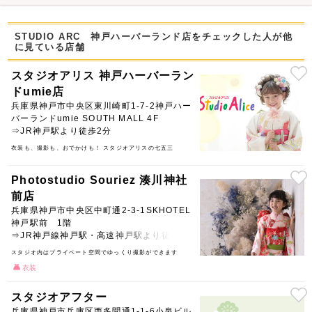
STUDIO ARC 神戸ハーバーランド店をチェックした人が他
に見ている店舗
スタジオアリス 神戸ハーバーラン
ドumie店
兵庫県神戸市中央区東川崎町1-7-2神戸ハー
バーランドumie SOUTH MALL 4F
⇒JR神戸駅より徒歩2分
衣装も、撮影も、おでかけも！ スタジオアリスの七五三
Photostudio Souriez 湊川神社
前店
兵庫県神戸市中央区中町通2-3-1SKHOTEL
神戸駅前 1階
⇒JR神戸線神戸駅・高速神戸駅より徒歩5分
スタジオ内はプライベート空間でゆっくり撮影ができます
衣装
スタジオアフター
兵庫県神戸市兵庫区西多聞通1-1-6小泉ビル