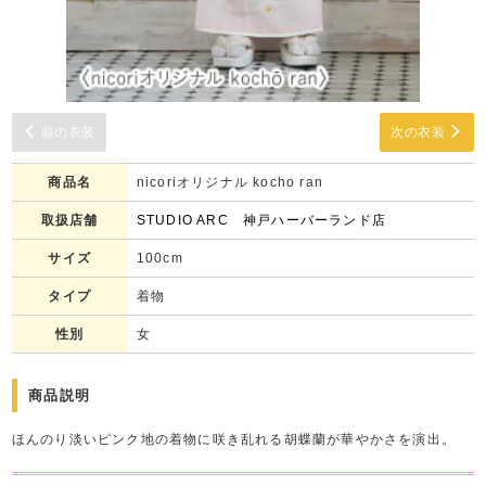
前の衣装
次の衣装
商品名
nicoriオリジナル kocho ran
取扱店舗
STUDIO ARC 神戸ハーバーランド店
サイズ
100cm
タイプ
着物
性別
女
商品説明
ほんのり淡いピンク地の着物に咲き乱れる胡蝶蘭が華やかさを演出。