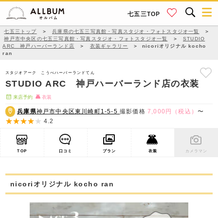
七五三TOP
七五三トップ
＞
兵庫県の七五三写真館・写真スタジオ・フォトスタジオ一覧
＞
神戸市中央区の七五三写真館・写真スタジオ・フォトスタジオ一覧
＞
STUDIO
ARC 神戸ハーバーランド店
＞
衣装ギャラリー
＞
nicoriオリジナル kocho
ran
スタジオアーク こうべハーバーランドてん
STUDIO ARC 神戸ハーバーランド店の衣装
来店予約
衣装
兵庫県
神戸市中央区東川崎町1-5-5
撮影価格
7,000円（税込）
〜
4.2
TOP
口コミ
プラン
衣装
カメラマン
nicoriオリジナル kocho ran