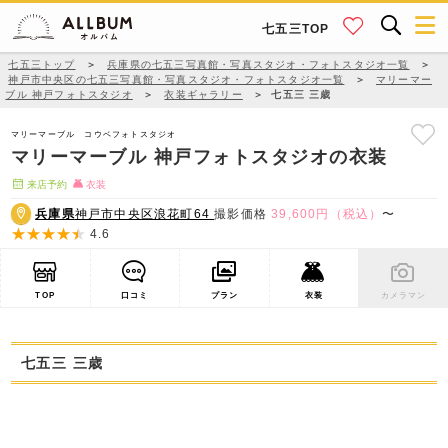
七五三TOP
七五三トップ
＞
兵庫県の七五三写真館・写真スタジオ・フォトスタジオ一覧
＞
神戸市中央区の七五三写真館・写真スタジオ・フォトスタジオ一覧
＞
マリーマー
ブル 神戸フォトスタジオ
＞
衣装ギャラリー
＞
七五三 三歳
マリーマーブル コウベフォトスタジオ
マリーマーブル 神戸フォトスタジオの衣装
来店予約
衣装
兵庫県
神戸市中央区浪花町64
撮影価格
39,600円（税込）
〜
4.6
TOP
口コミ
プラン
衣装
カメラマン
七五三 三歳