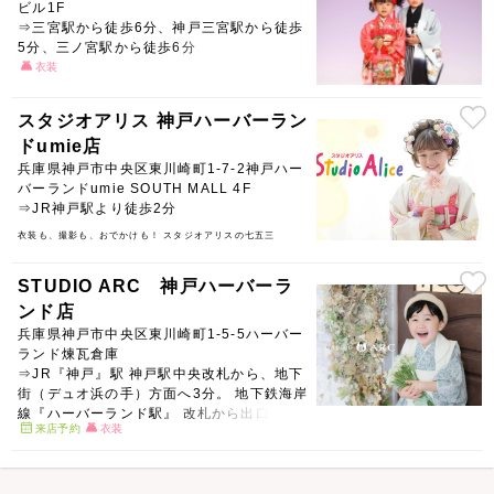
ビル1F
⇒三宮駅から徒歩6分、神戸三宮駅から徒歩
5分、三ノ宮駅から徒歩6分
衣装
スタジオアリス 神戸ハーバーラン
ドumie店
兵庫県神戸市中央区東川崎町1-7-2神戸ハー
バーランドumie SOUTH MALL 4F
⇒JR神戸駅より徒歩2分
衣装も、撮影も、おでかけも！ スタジオアリスの七五三
STUDIO ARC 神戸ハーバーラ
ンド店
兵庫県神戸市中央区東川崎町1-5-5ハーバー
ランド煉瓦倉庫
⇒JR『神戸』駅 神戸駅中央改札から、地下
街（デュオ浜の手）方面へ3分。 地下鉄海岸
線『ハーバーランド駅』 改札から出口2へ進
来店予約
衣装
み、デュオ浜の手方面へ3分。