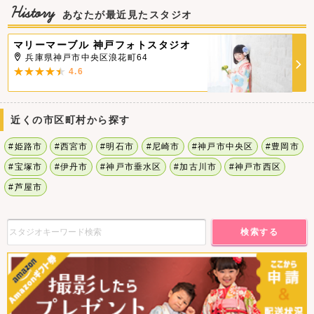
History
あなたが最近見たスタジオ
マリーマーブル 神戸フォトスタジオ
兵庫県神戸市中央区浪花町64
4.6
近くの市区町村から探す
#姫路市
#西宮市
#明石市
#尼崎市
#神戸市中央区
#豊岡市
#宝塚市
#伊丹市
#神戸市垂水区
#加古川市
#神戸市西区
#芦屋市
検索する