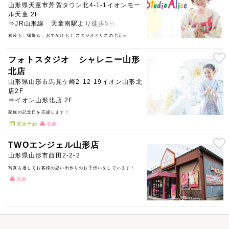
山形県天童市芳賀タウン北4-1-1イオンモー
ル天童 2F
⇒JR山形線 天童南駅より徒歩5分
衣装も、撮影も、おでかけも！ スタジオアリスの七五三
フォトスタジオ シャレニー山形
北店
山形県山形市馬見ケ崎2-12-19イオン山形北
店2F
⇒イオン山形北店 2F
家族の記念日を応援します！
来店予約
衣装
TWOエンジェル山形店
山形県山形市西田2-2-2
写真を通してお客様の思い出作りのお手伝いをしています！
衣装