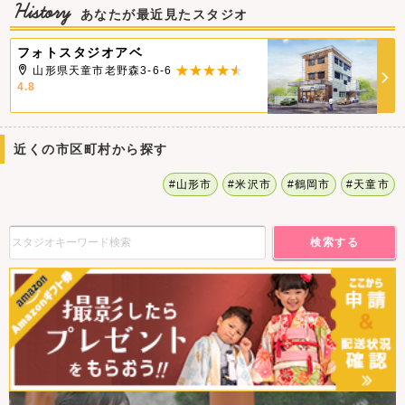
History
あなたが最近見たスタジオ
フォトスタジオアベ
山形県天童市老野森3-6-6
4.8
近くの市区町村から探す
#山形市
#米沢市
#鶴岡市
#天童市
検索する