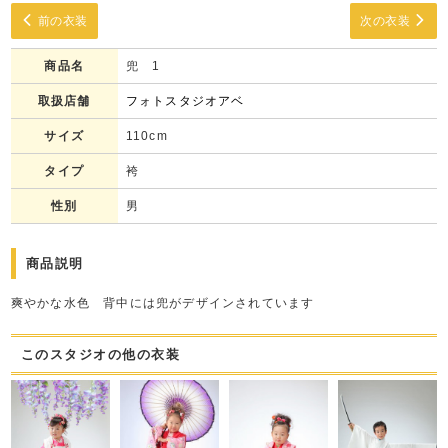
前の衣装
次の衣装
商品名
兜 1
取扱店舗
フォトスタジオアベ
サイズ
110cm
タイプ
袴
性別
男
商品説明
爽やかな水色 背中には兜がデザインされています
このスタジオの他の衣装