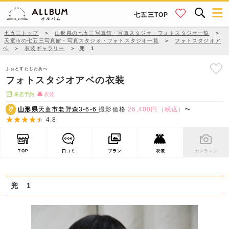
七五三TOP
七五三トップ
＞
山形県の七五三写真館・写真スタジオ・フォトスタジオ一覧
＞
天童市の七五三写真館・写真スタジオ・フォトスタジオ一覧
＞
フォトスタジオア
ベ
＞
衣装ギャラリー
＞
兜 1
ふぉとすたじおあべ
フォトスタジオアベの衣装
来店予約
衣装
山形県
天童市老野森3-6-6
撮影価格
26,400円（税込）
〜
4.8
TOP
口コミ
プラン
衣装
カメラマン
兜 1