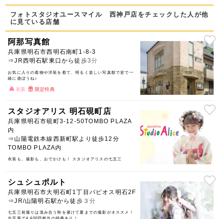
フォトスタジオユースマイル 西神戸店をチェックした人が他
に見ている店舗
阿那写真館
兵庫県明石市西明石南町1-8-3
⇒JR西明石駅東口から徒歩3分
お気に入りの着物や洋装を着て、明るく楽しい写真館で皆で一
緒に遊ぼうね♪
衣装
限定特典
スタジオアリス 明石硯町店
兵庫県明石市硯町3-12-50TOMBO PLAZA
内
⇒山陽電鉄本線西新町駅より徒歩12分
TOMBO PLAZA内
衣装も、撮影も、おでかけも！ スタジオアリスの七五三
シュシュポルト
兵庫県明石市大明石町1丁目パピオス明石2F
⇒JR/山陽明石駅から徒歩３分
七五三前撮りは混み合う秋を避けて夏までの撮影がオススメ！
合言葉で4,400円相当の特典あり！