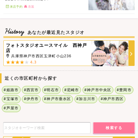
来店予約
衣装
History
あなたが最近見たスタジオ
フォトスタジオユースマイル 西神戸
店
兵庫県神戸市西区玉津町小山236
4.3
近くの市区町村から探す
#姫路市
#西宮市
#明石市
#尼崎市
#神戸市中央区
#豊岡市
#宝塚市
#伊丹市
#神戸市垂水区
#加古川市
#神戸市西区
#芦屋市
検索する