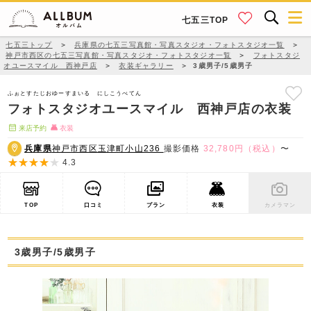
七五三TOP
七五三トップ
＞
兵庫県の七五三写真館・写真スタジオ・フォトスタジオ一覧
＞
神戸市西区の七五三写真館・写真スタジオ・フォトスタジオ一覧
＞
フォトスタジ
オユースマイル 西神戸店
＞
衣装ギャラリー
＞
3歳男子/5歳男子
ふぉとすたじおゆーすまいる にしこうべてん
フォトスタジオユースマイル 西神戸店の衣装
来店予約
衣装
兵庫県
神戸市西区玉津町小山236
撮影価格
32,780円（税込）
〜
4.3
TOP
口コミ
プラン
衣装
カメラマン
3歳男子/5歳男子