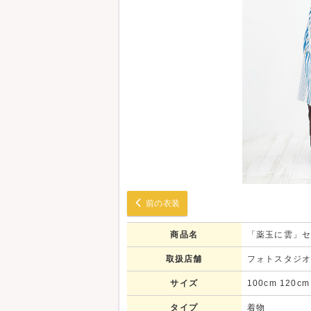
前の衣装
商品名
「薬玉に雲」
取扱店舗
フォトスタジ
サイズ
100cm 120c
タイプ
着物