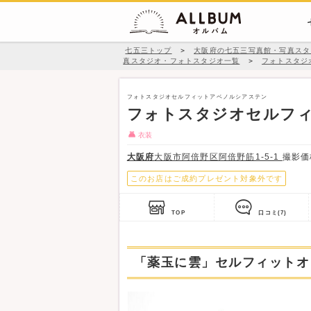
七五三トップ
＞
大阪府の七五三写真館・写真スタ
真スタジオ・フォトスタジオ一覧
＞
フォトスタジ
フォトスタジオセルフィットアベノルシアステン
フォトスタジオセルフ
衣装
大阪府
大阪市阿倍野区阿倍野筋1-5-1
撮影
このお店はご成約プレゼント対象外です
TOP
口コミ
(7)
「薬玉に雲」セルフィットオ