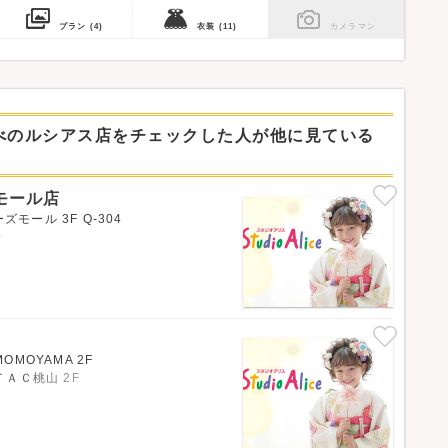
プラン
(4)
衣装
(11)
カメラマン
べのルシアス店をチェックした人が他に見ている
モール店
モール 3F Q-304
分
OMOYAMA 2F
ＡＣ桃山 2F