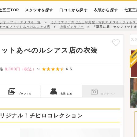
七五三TOP
スタジオを探す
口コミから探す
衣装から探す
七五三
ジオ・フォトスタジオ一覧
＞
ミナミエリアの七五三写真館・写真スタジオ・フォトス
オセルフィットあべのルシアス店
＞
衣装ギャラリー
＞
「薬玉に雲」セルフィットオ
ィットあべのルシアス店の衣装
価格
8,800円（税込）
〜
4.6
プラン
(4)
衣装
(11)
カメラマン
リジナル！チヒロコレクション