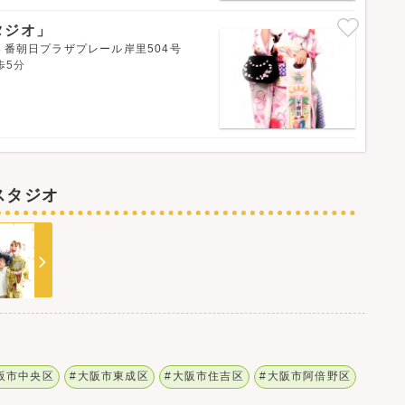
スタジオ」
番朝日プラザプレール岸里504号
歩5分
スタジオ
阪市中央区
#大阪市東成区
#大阪市住吉区
#大阪市阿倍野区