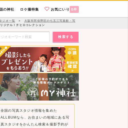
詣の神社
ロケ撮特集
お気にいり
0
件
タジオ一覧
＞
大阪市阿倍野区の七五三写真館・写
リジナル！チヒロコレクション
検索する
全国の写真スタジオ情報を集めた
ALLBUMなら、お住まいの地域にある写
真スタジオをかんたん検索＆撮影予約が