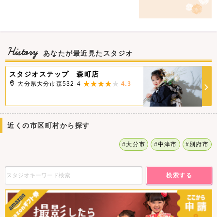
History
あなたが最近見たスタジオ
スタジオステップ 森町店
大分県大分市森532-4
4.3
近くの市区町村から探す
#大分市
#中津市
#別府市
検索する