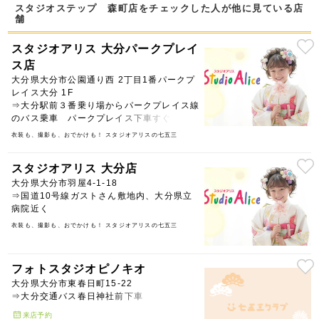
スタジオステップ 森町店をチェックした人が他に見ている店
舗
スタジオアリス 大分パークプレイ
ス店
大分県大分市公園通り西 2丁目1番パークプ
レイス大分 1F
⇒大分駅前３番乗り場からパークプレイス線
のバス乗車 パークプレイス下車すぐ
衣装も、撮影も、おでかけも！ スタジオアリスの七五三
スタジオアリス 大分店
大分県大分市羽屋4-1-18
⇒国道10号線ガストさん敷地内、大分県立
病院近く
衣装も、撮影も、おでかけも！ スタジオアリスの七五三
フォトスタジオピノキオ
大分県大分市東春日町15-22
⇒大分交通バス春日神社前下車
来店予約