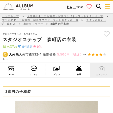
七五三TOP
七五三トップ
＞
大分県の七五三写真館・写真スタジオ・フォトスタジオ一覧
＞
大分市の七五三写真館・写真スタジオ・フォトスタジオ一覧
＞
スタジオステッ
プ 森町店
＞
衣装ギャラリー
＞
3歳男の子和装
すたじおすてっぷ もりまちてん
スタジオステップ 森町店の衣装
来店予約
資料請求
衣装
大分県
大分市森532-4
撮影価格
5,500円（税込）
〜
4.3
TOP
口コミ
プラン
衣装
カメラマン
3歳男の子和装