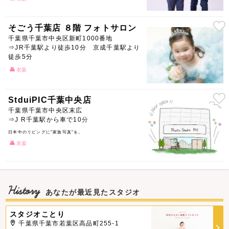
そごう千葉店 ８階 フォトサロン
千葉県千葉市中央区新町1000番地
⇒JR千葉駅より徒歩10分 京成千葉駅より
徒歩5分
衣装
StduiPIC千葉中央店
千葉県千葉市中央区末広
⇒J R千葉駅から車で10分
日本中のリビングに"家族写真"を。
衣装
History
あなたが最近見たスタジオ
スタジオことり
千葉県千葉市若葉区高品町255-1