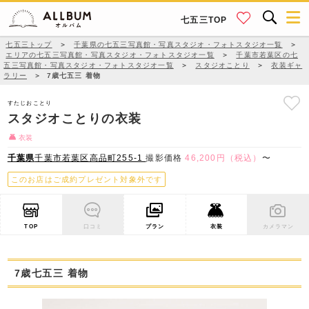
七五三TOP
七五三トップ
＞
千葉県の七五三写真館・写真スタジオ・フォトスタジオ一覧
＞
エリアの七五三写真館・写真スタジオ・フォトスタジオ一覧
＞
千葉市若葉区の七
五三写真館・写真スタジオ・フォトスタジオ一覧
＞
スタジオことり
＞
衣装ギャ
ラリー
＞
7歳七五三 着物
すたじおことり
スタジオことりの衣装
衣装
千葉県
千葉市若葉区高品町255-1
撮影価格
46,200円（税込）
〜
このお店はご成約プレゼント対象外です
TOP
口コミ
プラン
衣装
カメラマン
7歳七五三 着物