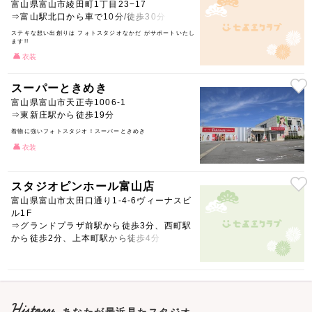
富山県富山市綾田町1丁目23−17
⇒富山駅北口から車で10分/徒歩30分
ステキな想い出創りは フォトスタジオなかだ がサポートいたし
ます!!
衣装
スーパーときめき
富山県富山市天正寺1006-1
⇒東新庄駅から徒歩19分
着物に強いフォトスタジオ！スーパーときめき
衣装
スタジオピンホール富山店
富山県富山市太田口通り1-4-6ヴィーナスビ
ル1F
⇒グランドプラザ前駅から徒歩3分、西町駅
から徒歩2分、上本町駅から徒歩4分
History