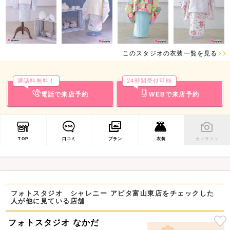
このスタジオの衣装一覧を見る
通話料無料！
24時間受付可能
電話で来店予約
WEBで来店予約
TOP
口コミ
プラン
衣装
カメラマン
フォトスタジオ シャレニー アピタ富山東店をチェックした
人が他に見ている店舗
フォトスタジオ なかだ