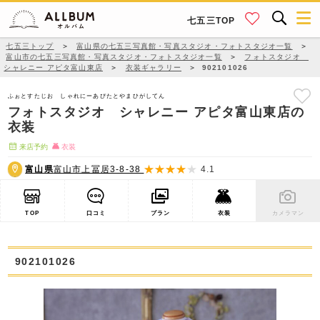
七五三TOP
七五三トップ
＞
富山県の七五三写真館・写真スタジオ・フォトスタジオ一覧
＞
富山市の七五三写真館・写真スタジオ・フォトスタジオ一覧
＞
フォトスタジオ
シャレニー アピタ富山東店
＞
衣装ギャラリー
＞
902101026
ふぉとすたじお しゃれにーあぴたとやまひがしてん
フォトスタジオ シャレニー アピタ富山東店の
衣装
来店予約
衣装
富山県
富山市上冨居3-8-38
4.1
TOP
口コミ
プラン
衣装
カメラマン
902101026