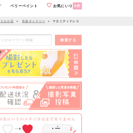
す
ベリーペイント
お気にいり
0
件
たちなか店
＞
衣装ギャラリー
＞
マタニティドレス
検索する