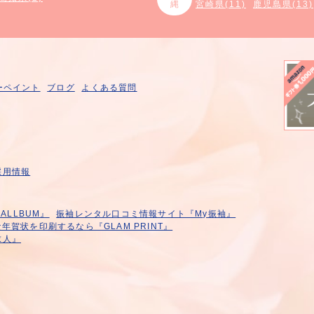
縄
宮崎県(11)
鹿児島県(13)
ーペイント
ブログ
よくある質問
採用情報
LLBUM』
振袖レンタル口コミ情報サイト『My振袖』
年賀状を印刷するなら『GLAM PRINT』
求人』