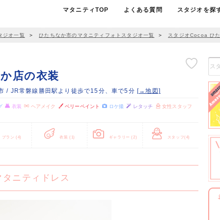
マタニティTOP
よくある質問
スタジオを探
タジオ一覧
＞
ひたちなか市のマタニティフォトスタジオ一覧
＞
スタジオCocoa ひ
なか店の衣装
市 / JR常磐線勝田駅より徒歩で15分、車で5分
[→地図]
グ
衣装
ヘアメイク
ベリーペイント
ロケ撮
レタッチ
女性スタッフ
プラン
(4)
衣装
(1)
ギャラリー
(2)
スタッフ
(4)
マタニティドレス