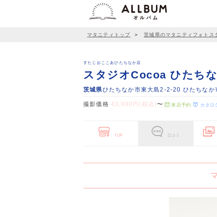
マタニティトップ
＞
茨城県のマタニティフォトス
すたじおここあひたちなか店
スタジオCocoa ひたち
茨城県
ひたちなか市東大島2-2-20 ひたちなか
撮影価格
43,890円(税込)
〜
来店予約
カタロ
TOP
口コミ