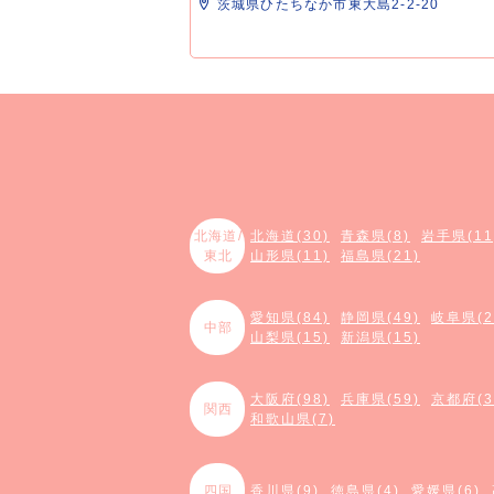
茨城県ひたちなか市東大島2-2-20
北海道/
北海道(30)
青森県(8)
岩手県(11
東北
山形県(11)
福島県(21)
愛知県(84)
静岡県(49)
岐阜県(2
中部
山梨県(15)
新潟県(15)
大阪府(98)
兵庫県(59)
京都府(3
関西
和歌山県(7)
四国
香川県(9)
徳島県(4)
愛媛県(6)