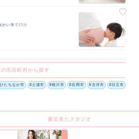
かい車で15分
くの市区町村から探す
#ひたちなか市
#土浦市
#桜川市
#石岡市
#古河市
#日立市
最近見たスタジオ