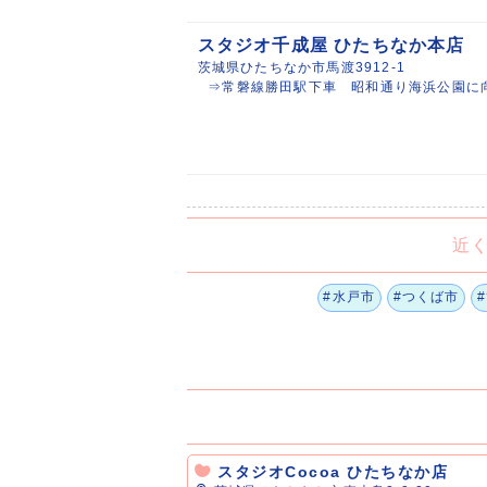
スタジオ千成屋 ひたちなか本店
茨城県ひたちなか市馬渡3912-1
⇒常磐線勝田駅下車 昭和通り海浜公園に向
近
#水戸市
#つくば市
スタジオCocoa ひたちなか店