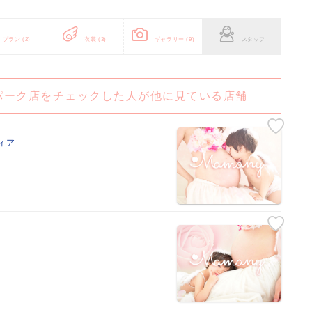
プラン
(2)
衣装
(3)
ギャラリー
(9)
スタッフ
パーク店をチェックした人が他に見ている店舗
ィア