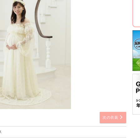
次の衣装
ス