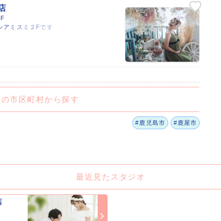
ミ店
F
シアミスミ２Fです
くの市区町村から探す
#鹿児島市
#鹿屋市
最近見たスタジオ
店