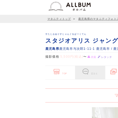
マタニティトップ
＞
鹿児島県のマタニティフォト
すたじおありすじゃんぐるぱーくてん
スタジオアリス ジャン
鹿児島県
鹿児島市与次郎1-11-1 鹿児島市 
撮影価格
5,500円(税込)
〜
衣装
レタッチ
TOP
口コミ