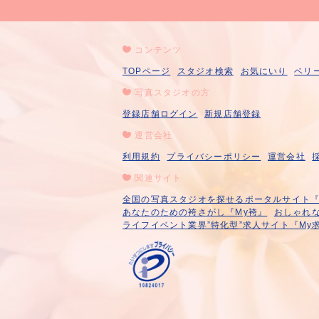
コンテンツ
TOPページ
スタジオ検索
お気にいり
ベリ
写真スタジオの方
登録店舗ログイン
新規店舗登録
運営会社
利用規約
プライバシーポリシー
運営会社
関連サイト
全国の写真スタジオを探せるポータルサイト『A
あなたのための袴さがし『My袴』
おしゃれな
ライフイベント業界”特化型”求人サイト『My