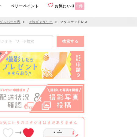
す
ベリーペイント
お気にいり
0
件
ングルパーク店
＞
衣装ギャラリー
＞
マタニティドレス
検索する