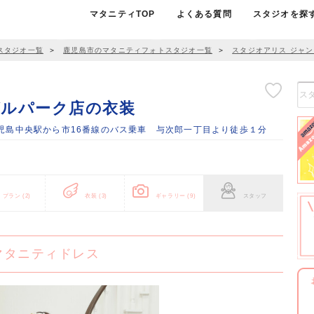
マタニティTOP
よくある質問
スタジオを探
スタジオ一覧
＞
鹿児島市のマタニティフォトスタジオ一覧
＞
スタジオアリス ジャ
グルパーク店の衣装
/ 鹿児島中央駅から市16番線のバス乗車 与次郎一丁目より徒歩１分
プラン
(2)
衣装
(3)
ギャラリー
(9)
スタッフ
マタニティドレス