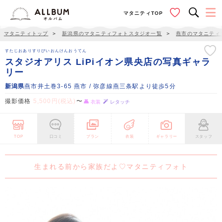
マタニティTOP
マタニティトップ
＞
新潟県のマタニティフォトスタジオ一覧
＞
燕市のマタニティ
すたじおありすりぴいおんけんおうてん
スタジオアリス LiPiイオン県央店の写真ギャラ
リー
新潟県
燕市井土巻3-65 燕市 / 弥彦線燕三条駅より徒歩5分
撮影価格
5,500円(税込)
〜
衣装
レタッチ
TOP
口コミ
プラン
衣装
ギャラリー
スタッフ
生まれる前から家族だよ♡マタニティフォト