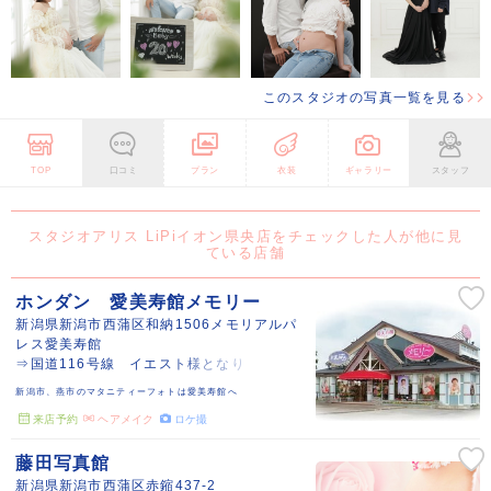
このスタジオの写真一覧を見る
TOP
口コミ
プラン
衣装
ギャラリー
スタッフ
スタジオアリス LiPiイオン県央店をチェックした人が他に見
ている店舗
ホンダン 愛美寿館メモリー
新潟県新潟市西蒲区和納1506メモリアルパ
レス愛美寿館
⇒国道116号線 イエスト様となり
新潟市、燕市のマタニティーフォトは愛美寿館へ
来店予約
ヘアメイク
ロケ撮
藤田写真館
新潟県新潟市西蒲区赤鏥437-2