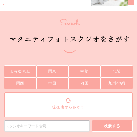
関東
中部
北陸
北海道/東北
関西
中国
四国
九州/沖縄
現在地からさがす
検索する