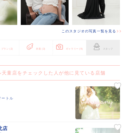
このスタジオの写真一覧を見る
プラン
(2)
衣装
(3)
ギャラリー
(9)
スタッフ
ル天童店をチェックした人が他に見ている店舗
メートル
北店