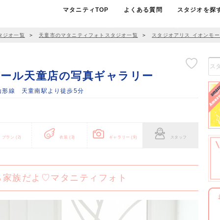
マタニティTOP
よくある質問
スタジオを探
タジオ一覧
＞
天童市のマタニティフォトスタジオ一覧
＞
スタジオアリス イオンモ
モール天童店の写真ギャラリー
JR山形線 天童南駅より徒歩5分
プラン
(2)
衣装
(3)
ギャラリー
(9)
スタッフ
ら家族だよ♡マタニティフォト