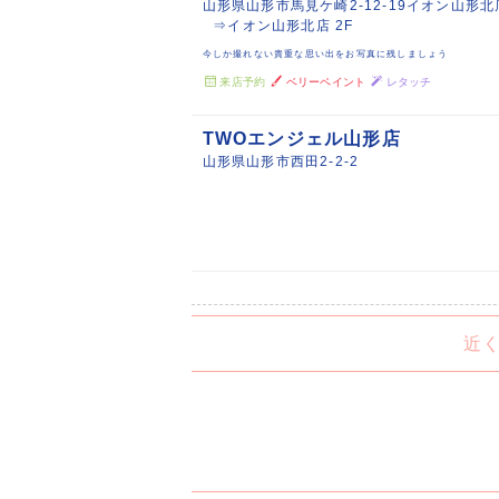
山形県山形市馬見ケ崎2-12-19イオン山形北
⇒イオン山形北店 2F
今しか撮れない貴重な思い出をお写真に残しましょう
来店予約
ベリーペイント
レタッチ
TWOエンジェル山形店
山形県山形市西田2-2-2
近