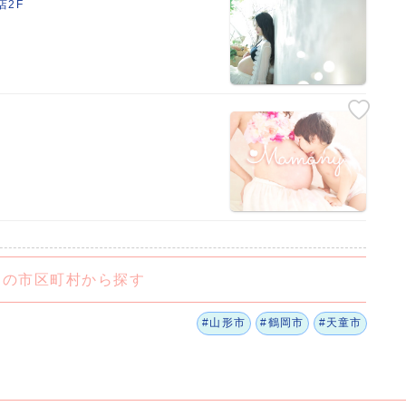
店2F
くの市区町村から探す
#山形市
#鶴岡市
#天童市