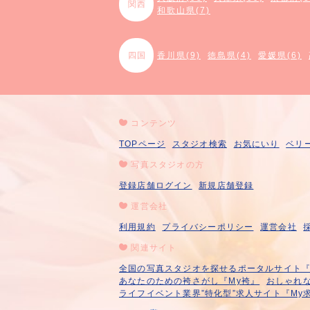
関西
和歌山県(7)
四国
香川県(9)
徳島県(4)
愛媛県(6)
コンテンツ
TOPページ
スタジオ検索
お気にいり
ベリ
写真スタジオの方
登録店舗ログイン
新規店舗登録
運営会社
利用規約
プライバシーポリシー
運営会社
関連サイト
全国の写真スタジオを探せるポータルサイト『A
あなたのための袴さがし『My袴』
おしゃれな
ライフイベント業界”特化型”求人サイト『My