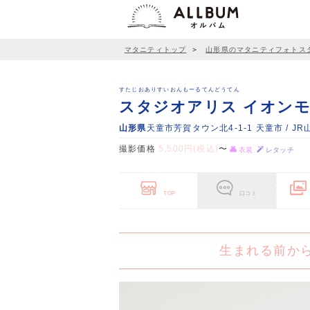
マタニティトップ
＞
山形県のマタニティフォトス
すたじおありすいおんもーるてんどうてん
スタジオアリス イオン
山形県
天童市芳賀タウン北4-1-1 天童市 / 
撮影価格
5,500円(税込)
〜
衣装
レタッチ
TOP
口コミ
生まれる前か