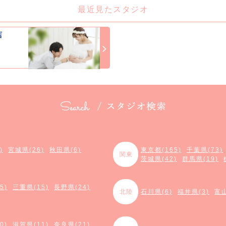
最近見たスタジオ
店
)
宮城県(26)
秋田県(6)
東京都(165)
千葉県(73)
関東
茨城県(42)
群馬県(19)
5)
三重県(15)
長野県(24)
北陸
石川県(6)
福井県(3)
富山
0)
滋賀県(11)
奈良県(21)