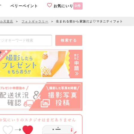
す
ベリーペイント
お気にいり
0
件
ール天童店
＞
フォトギャラリー
＞
生まれる前から家族だよ♡マタニティフォト
検索する