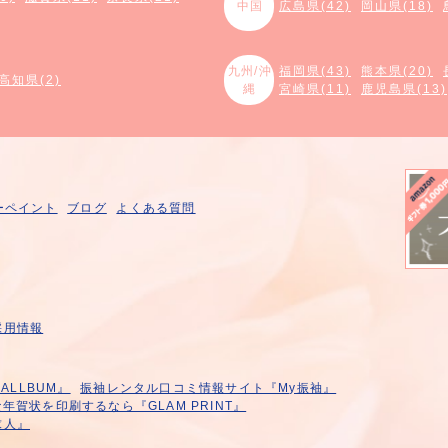
中国
広島県(42)
岡山県(18)
九州/沖
福岡県(43)
熊本県(20)
高知県(2)
縄
宮崎県(11)
鹿児島県(13)
ーペイント
ブログ
よくある質問
採用情報
LLBUM』
振袖レンタル口コミ情報サイト『My振袖』
年賀状を印刷するなら『GLAM PRINT』
求人』