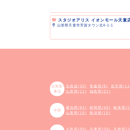
スタジオアリス イオンモール天童
山形県天童市芳賀タウン北4-1-1
北海道/
北海道(30)
青森県(8)
岩手県(11
東北
山形県(11)
福島県(21)
愛知県(84)
静岡県(49)
岐阜県(2
中部
山梨県(15)
新潟県(15)
大阪府(98)
兵庫県(59)
京都府(3