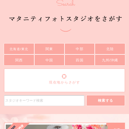
関東
中部
北陸
北海道/東北
関西
中国
四国
九州/沖縄
現在地からさがす
検索する