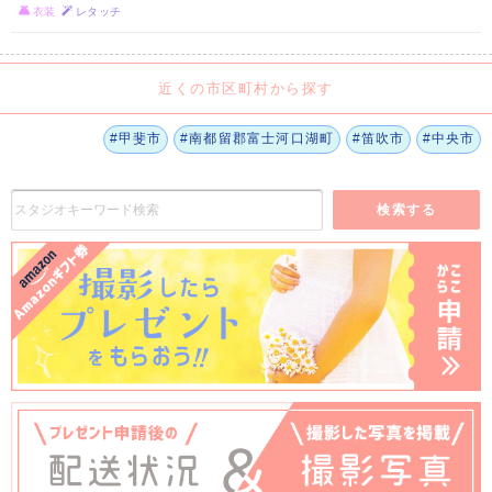
衣装
レタッチ
近くの市区町村から探す
#甲斐市
#南都留郡富士河口湖町
#笛吹市
#中央市
検索する