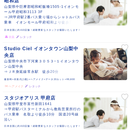
昭和店
山梨県中巨摩郡昭和町飯喰1505-1イオンモ
ール甲府昭和3113 3F
⇒JR甲府駅2番バス乗り場からシャトルバス
乗車 イオンモール甲府昭和より徒歩3分
日本全国に約410店舗！経験豊富なスタッフが撮影いたします！
衣装
レタッチ
Studio Ciel イオンタウン山梨中
央店
山梨県中央市下河東３０５３−１イオンタウ
ン山梨中央
⇒ＪＲ身延線常永駅 徒歩20分
撮影料+衣装代(1着)+ヘアメイク+データ20カット=¥9,800
ヘアメイク
レタッチ
スタジオアリス 甲府店
山梨県甲斐市富竹新田1641
⇒甲府駅バスターミナルから敷島営業所行の
バス乗車 名取より徒歩10分 国道20号線
沿い
日本全国に約410店舗！経験豊富なスタッフが撮影いたします！