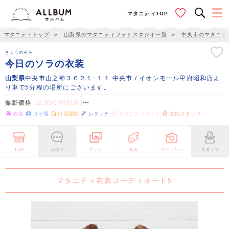
マタニティTOP
マタニティトップ
＞
山梨県のマタニティフォトスタジオ一覧
＞
中央市のマタニテ
きょうのそら
今日のソラの衣装
山梨県
中央市山之神３６２１−１１ 中央市 / イオンモール甲府昭和店よ
り車で5分程の場所にございます。
撮影価格
12,000円(税込)
〜
衣装
ロケ撮
出張撮影
レタッチ
マタニティヌード
女性スタッフ
TOP
口コミ
プラン
衣装
ギャラリー
スタッフ
マタニティ衣装コーディネート5