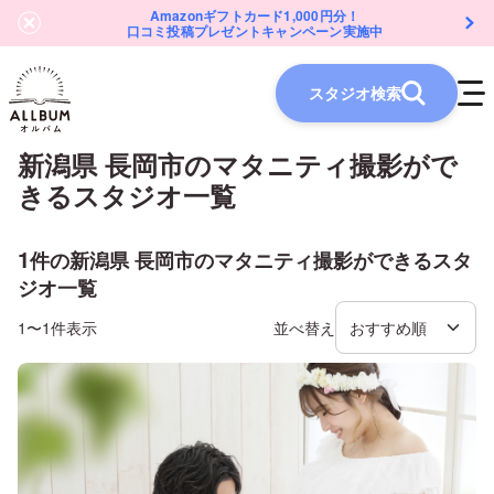
Amazonギフトカード1,000円分！
口コミ投稿プレゼントキャンペーン実施中
スタジオ検索
新潟県 長岡市
の
マタニティ
撮影がで
きるスタジオ一覧
1
件の
新潟県 長岡市
の
マタニティ
撮影ができるスタ
ジオ一覧
1〜1件表示
並べ替え