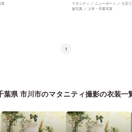
写真
マタニティ ／ ニューボーン ／ 七五三
族写真 ／ 入学・卒業写真
1
千葉県 市川市
の
マタニティ
撮影の衣装一