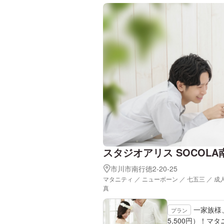
スタジオアリス SOCOLA
市川市南行徳2-20-25
マタニティ ／ ニューボーン ／ 七五三 ／ 成
真
一家族様
プラン
5,500円）！マ