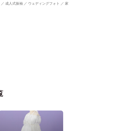
 ／ 成人式振袖 ／ ウェディングフォト ／ 家
覧