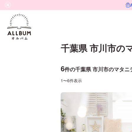
千葉県 市川市
の
6
件の
千葉県 市川市
の
マタニ
1〜6件表示