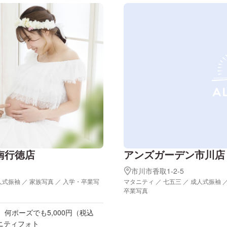
南行徳店
アンズガーデン市川店
市川市香取1-2-5
人式振袖 ／ 家族写真 ／ 入学・卒業写
マタニティ ／ 七五三 ／ 成人式振袖 
卒業写真
、何ポーズでも5,000円（税込
タニティフォト