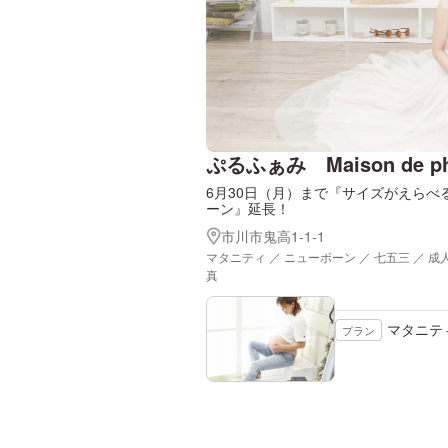
ぷるふぁみ Maison de phot
6月30日（月）まで『サイズがえらべ
ーン』延長！
市川市鬼高1-1-1
マタニティ ／ ニューボーン ／ 七五三 ／ 成
真
マタニテ
プラン