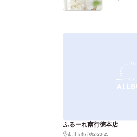
ふるーれ南行徳本店
市川市南行徳2-20-25