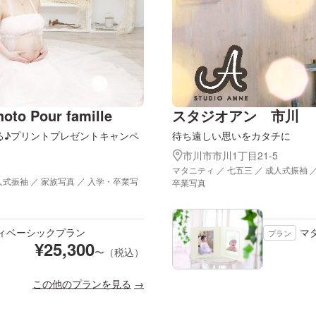
o Pour famille
スタジオアン 市川
る♪プリントプレゼントキャンペ
待ち遠しい思いをカタチに
市川市市川1丁目21-5
マタニティ ／ 七五三 ／ 成人式振袖 
人式振袖 ／ 家族写真 ／ 入学・卒業写
卒業写真
ィベーシックプラン
マ
プラン
¥
25,300
〜（税込）
この他のプランを見る