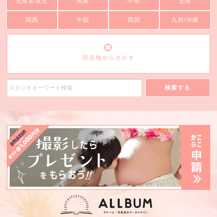
関東
中部
北陸
北海道/東北
関西
中国
四国
九州/沖縄
現在地からさがす
検索する