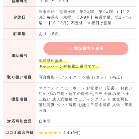
営業時間
10:00
〜
18:00
年末年始、毎週水曜、第2火曜、第4火曜 （【1-2
定休日
月】毎週火・水曜 【3-9月】毎週水曜、第2・4火
曜 【10-12月】不定休 ※祝日は営業）
駐車場
あり （8台）
→
電話番号を表示
電話番号
※通話料無料！
キャンペーン対象電話番号です。
取り扱い項目
写真撮影 ヘアメイク ロケ撮 レタッチ（補正）
マタニティ ニューボーン お宮参り（初宮） お食い
初め 桃の節句・端午の節句 七五三 十歳の祝い 十
撮影項目
三祝い 成人式振袖 ウェディングフォト 家族写真
証明写真 ペット写真 お誕生日記念撮影 入学・卒業
写真
対応可能言語
日本語
口コミ総合評価
4.4
(
5
件)