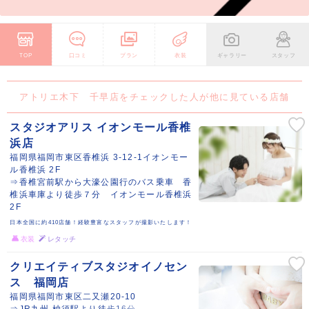
TOP
口コミ
プラン
衣装
ギャラリー
スタッフ
アトリエ木下 千早店をチェックした人が他に見ている店舗
スタジオアリス イオンモール香椎
浜店
福岡県福岡市東区香椎浜 3-12-1イオンモー
ル香椎浜 2F
⇒香椎宮前駅から大濠公園行のバス乗車 香
椎浜車庫より徒歩７分 イオンモール香椎浜
2F
日本全国に約410店舗！経験豊富なスタッフが撮影いたします！
衣装
レタッチ
クリエイティブスタジオイノセン
ス 福岡店
福岡県福岡市東区二又瀬20-10