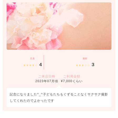
す。
わたしたち「千早店」は、プロとして、真剣にお客様の 写真作りをして
います。 マタニティ・赤ちゃん・七五三の撮影はもちろん、ご成人振り
袖、 ブライダル撮影と幅広く撮影しています ご家族の一生の宝物にな
る大切なお写真を、まごころを持って 最高のかたちで写真に残しま
す。 明るく真面目なスタッフが皆様のお越しを心より お待ちしていま
すので、ぜひ私たちにお任せください！
店員
撮影
4
3
★★★★☆
★★★☆☆
ご来店日時
ご利用金額
2023年07月頃
¥7,000くらい
記念になりました^_^子どもたちもぐずることなくサクサク撮影
してくれたのでよかったです