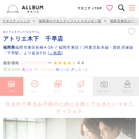
マタニティTOP
マタニティトップ
＞
福岡県のマタニティフォトスタジオ一覧
＞
福岡市東区のマタ
あとりえきのしたちはやてん
アトリエ木下 千早店
福岡県
福岡市東区松崎4-38-7 福岡市東区 / JR鹿児島本線・西鉄貝塚線
「千早駅」より徒歩5分
[→地図]
撮影価格
3,300円(税込)
〜
4.4
来店予約
衣装
ヘアメイク
ロケ撮
レタッチ
TOP
口コミ
プラン
衣装
ギャラリー
スタッフ
生まれて来るお子様のためにも残しておきたいマタニ
ティフォト