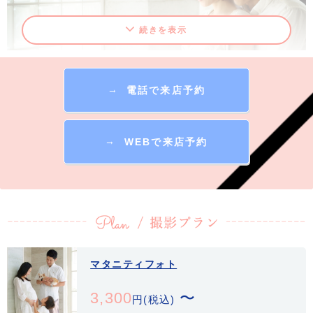
続きを表示
→
電話で来店予約
マタニティフォト
これから産まれてくる赤ちゃんとの初めての記念撮影はご家族だけがお
→
WEBで来店予約
子様に残してあげられる愛の形です。お腹の中の新しい命を実感すると
き、女性は優しさ、強さ、柔らかさに満ちてとても美しく輝いていま
す。いまだからこそ撮れる写真、今しか撮れない写真を美しく撮影いた
します。
レザーアルバム
マタニティフォト
3,300
〜
円(税込)