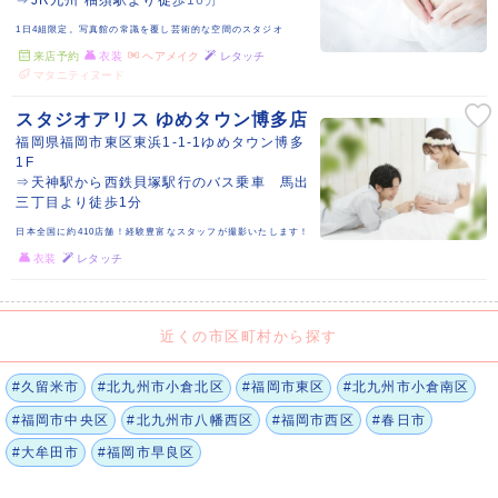
⇒JR九州 柚須駅より徒歩16分
1日4組限定。写真館の常識を覆し芸術的な空間のスタジオ
来店予約
衣装
ヘアメイク
レタッチ
マタニティヌード
スタジオアリス ゆめタウン博多店
福岡県福岡市東区東浜1-1-1ゆめタウン博多
1F
⇒天神駅から西鉄貝塚駅行のバス乗車 馬出
三丁目より徒歩1分
日本全国に約410店舗！経験豊富なスタッフが撮影いたします！
衣装
レタッチ
近くの市区町村から探す
#久留米市
#北九州市小倉北区
#福岡市東区
#北九州市小倉南区
#福岡市中央区
#北九州市八幡西区
#福岡市西区
#春日市
#大牟田市
#福岡市早良区