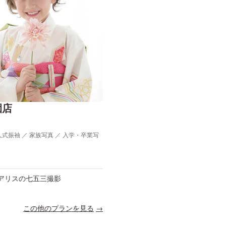
園店
人式振袖 ／ 家族写真 ／ 入学・卒業写
アリスの七五三撮影
この他のプランを見る