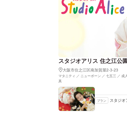
スタジオアリス 住之江公
大阪市住之江区南加賀屋2-3-23
マタニティ ／ ニューボーン ／ 七五三 ／ 成
真
スタジオ
プラン