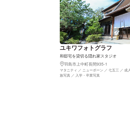
ユキワフォトグラフ
和邸宅を貸切る隠れ家スタジオ
羽島市上中町長間935-1
マタニティ ／ ニューボーン ／ 七五三 ／ 成
族写真 ／ 入学・卒業写真