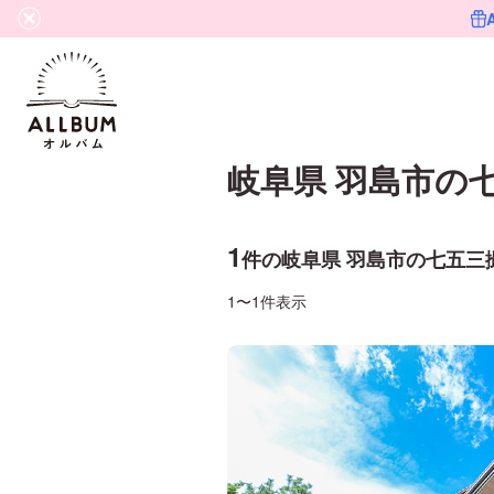
岐阜県 羽島市
の
1
件の
岐阜県 羽島市
の
七五三
1〜1件表示